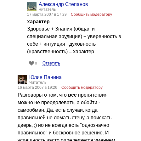
Александр Степанов
Читатель
17 марта 2007 в 17:29
Сообщить модератору
характер
Здоровье + Знания (общая и
специальная эрудиция) + уверенность в
себе + интуиция +духовность
(нравственность) = характер
Ответить
0
Юлия Панина
Читатель
16 марта 2007 в 19:26
Сообщить модератору
Разговоры о том, что
все
препятствия
можно не преодолевать, а обойти -
самообман. Да, есть случаи, когда
правильней не ломать стену, а поискать
дверь, ;) но не всегда есть "однозначно
правильное" и бескровное решение. И
успешность часто определяется умением