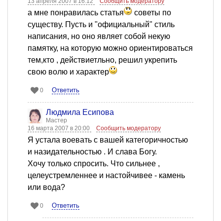
13 апреля 2007 в 16:12
Сообщить модератору
а мне понравилась статья
советы по
существу. Пусть и "официальный" стиль
написания, но оно являет собой некую
памятку, на которую можно ориентироваться
тем,кто , действиетльно, решил укрепить
свою волю и характер
Ответить
0
Людмила Есипова
Мастер
16 марта 2007 в 20:00
Сообщить модератору
Я уcтала воевать с вашей категоричностью
и назидательностью . И слава Богу.
Хочу только спросить. Что сильнее ,
целеустремленнее и настойчивее - камень
или вода?
Ответить
0