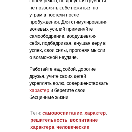
своей речью, не допуская грубости,
не позволять себе нежиться по
утрам в постели после
пробуждения. Для стимулирования
волевых усилий применяйте
самоободрение, воодушевляя
себя, подбадривая, внушая веру в
успех, свои силы, прогоняя мысли
о возможной неудаче.
Работайте над собой, дорогие
друзья, учите своих детей
укреплять волю, совершенствовать
характер
и берегите свои
бесценные жизни.
Теги:
самовоспитание
,
характер
,
решительность
,
воспитание
характера
,
человеческие