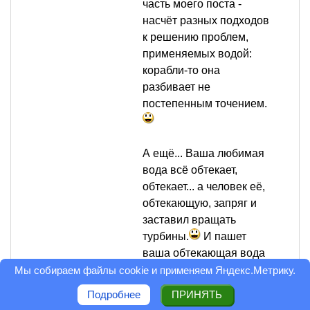
часть моего поста -
насчёт разных подходов
к решению проблем,
применяемых водой:
корабли-то она
разбивает не
постепенным точением.
А ещё... Ваша любимая
вода всё обтекает,
обтекает... а человек её,
обтекающую, запряг и
заставил вращать
турбины.
И пашет
ваша обтекающая вода
на благо человека,
Мы собираем файлы cookie и применяем
Яндекс.Метрику
.
который оказался умнее
Подробнее
ПРИНЯТЬ
- действовал, а не тёк