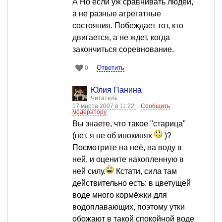
А Но если уж сравнивать людей,
а не разные агрегатные
состояния. Побеждает тот, кто
двигается, а не ждет, когда
закончиться соревнование.
Ответить
0
Юлия Панина
Читатель
17 марта 2007 в 11:22
Сообщить
модератору
Вы знаете, что такое "старица"
(нет, я не об инокинях
)?
Посмотрите на неё, на воду в
ней, и оцените накопленную в
ней силу.
Кстати, сила там
действительно есть: в цветущей
воде много кормёжки для
водоплавающих, поэтому утки
обожают в такой спокойной воде