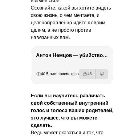
взамен свое.
Осознайте, какой вы хотите видеть
свою жизнь, о чем мечтаете, и
целенаправленно идите к своим
целям, а не просто против
навязанных вам.
Антон Немцов — убийство Бориса Немцова, переезд в Дубай, семья и политика
РЕКЛАМА
РЕКЛАМА
РЕКЛАМА
40.5 тыс. просмотров
45
Если вы научитесь различать
свой собственный внутренний
голос и голоса ваших родителей,
это лучшее, что вы можете
сделать.
Ведь может оказаться и так, что