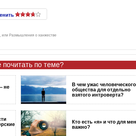
енить
ь, или Размышления о ханжестве
 почитать по теме?
В чем ужас человеческог
— не
общества для отдельно
взятого интроверта?
сти
Кто есть «я» и что для ме
ерские
важно?