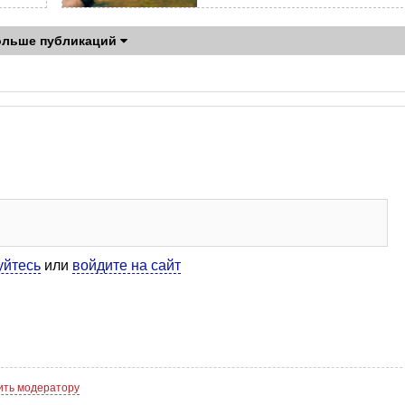
ольше публикаций
уйтесь
или
войдите на сайт
ть модератору