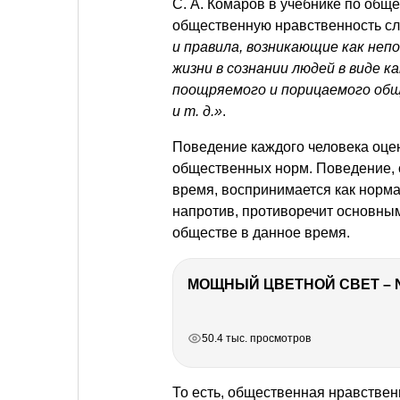
С. А. Комаров
в учебнике по обще
общественную нравственность с
и правила, возникающие как не
жизни в сознании людей в виде к
поощряемого и порицаемого общ
и т. д.
»
.
Поведение каждого человека оце
общественных норм. Поведение, 
время, воспринимается как норм
напротив, противоречит основны
обществе в данное время.
МОЩНЫЙ ЦВЕТНОЙ СВЕТ – 
РЕКЛАМА
РЕКЛАМА
РЕКЛАМА
50.4 тыс. просмотров
То есть, общественная нравстве