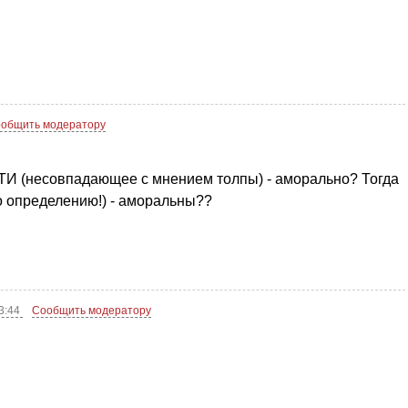
общить модератору
И (несовпадающее с мнением толпы) - аморально? Тогда
 определению!) - аморальны??
03:44
Сообщить модератору