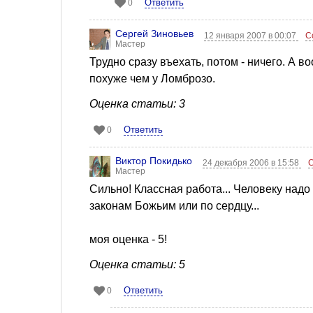
Ответить
0
Сергей Зиновьев
12 января 2007 в 00:07
С
Мастер
Трудно сразу въехать, потом - ничего. А в
похуже чем у Ломброзо.
Оценка статьи: 3
Ответить
0
Виктор Покидько
24 декабря 2006 в 15:58
Мастер
Сильно! Классная работа... Человеку надо
законам Божьим или по сердцу...
моя оценка - 5!
Оценка статьи: 5
Ответить
0