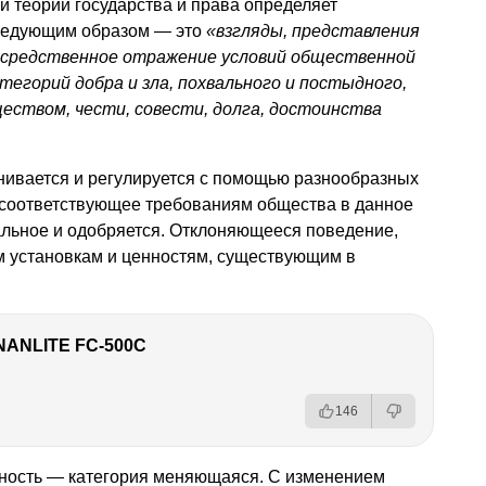
й теории государства и права определяет
ледующим образом — это
«взгляды, представления
посредственное отражение условий общественной
атегорий добра и зла, похвального и постыдного,
еством, чести, совести, долга, достоинства
нивается и регулируется с помощью разнообразных
соответствующее требованиям общества в данное
альное и одобряется. Отклоняющееся поведение,
м установкам и ценностям, существующим в
NANLITE FC-500C
146
нность — категория меняющаяся. С изменением