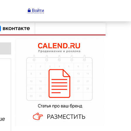
Войти
ше