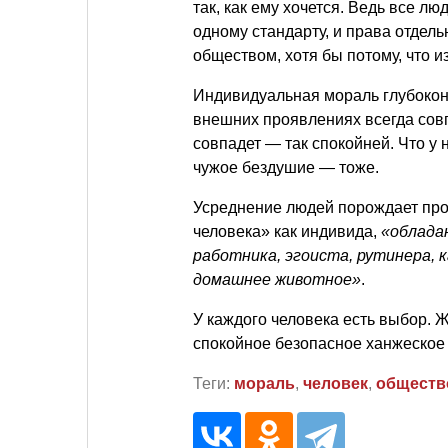
так, как ему хочется. Ведь все лю
одному стандарту, и права отдель
обществом, хотя бы потому, что и
Индивидуальная мораль глубоко
внешних проявлениях всегда сов
совпадет — так спокойней. Что у 
чужое бездушие — тоже.
Усреднение людей порождает про
человека» как индивида,
«облада
работника, эгоиста, рутинера, 
домашнее животное»
.
У каждого человека есть выбор. 
спокойное безопасное ханжеское
Теги:
мораль
,
человек
,
обществ