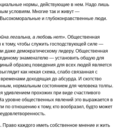
оциальные нормы, действующие в нем. Надо лишь
вым условиям. Многие так и живут —
 Высокоморальные и глубоконравственные люди.
ойна легальна, а любовь нет»
. Общественная
 к тому, чтобы служить господствующей силе —
 или даже демократическому лидеру. Общественная
к единому знаменателю — установить общую для
единый образец поведения для всех людей является
выглядит как некая схема, слабо связанная с
 временами доходящая до абсурда. И скотство
нным, нормальным состоянием для человека толпы.
ся удивлением прохожих при виде счастливого
. На уровне общественных явлений это выражается в
 по отношению к тому, кто вообразил, будто может
неудовлетворенность.
. Право каждого иметь собственное мнение и жить