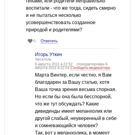
генами, или родители неправильно
воспитали - что же тогда, сидеть смирно
и не пытаться несколько
усовершенствовать созданное
природой и родителями?
Ответить
0
Игорь Уткин
Читатель
6 августа 2011 в 22:52
отредактирован 6
августа 2011 в 22:54
Сообщить модератору
Марта Винтер, если честно, я Вам
благодарен за Вашу статью, хотя
Ваша точка зрения весьма спорная.
Но если бы она была бесспорной,
что же тут обсуждать? Какие
дивиденды имеет меланхолик или
другой слабый, неуверенный в себе
и сомневающийся человек?
Так, вот у меланхолика, в момент