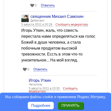
Ответить
0
священник Михаил Самохин
Дебютант
5 августа 2011 в 20:28
Сообщить модератору
Игорь Уткин, жаль, что совесть
перестала нами определяться как голос
Божий в душе человека, а стала
побочным продуктом высокой
тревожности. Ессть в этом что-то
унизительное... На мой взгляд.
Ответить
0
Игорь Уткин
Читатель
5 августа 2011 в 23:35
Сообщить
модератору
Мы собираем файлы cookie и применяем
Яндекс.Метрику
.
священник Михаил Самохин,
батюшка, я думаю, главное, чтобы
Подробнее
ПРИНЯТЬ
совесть была, а уж как ее называть -