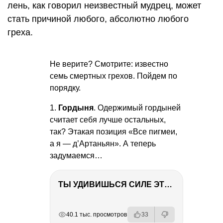
лень, как говорил неизвестный мудрец, может
стать причиной любого, абсолютно любого
греха.
Не верите? Смотрите: известно
семь смертных грехов. Пойдем по
порядку.
1.
Гордыня
. Одержимый гордыней
считает себя лучше остальных,
так? Этакая позиция «Все пигмеи,
а я — д’Артаньян». А теперь
задумаемся…
ТЫ УДИВИШЬСЯ СИЛЕ ЭТО ЧЕЛОВЕКА! Блог о нашей поездке в Вышний Волочек
РЕКЛАМА
РЕКЛАМА
РЕКЛАМА
РЕКЛАМА
40.1 тыс. просмотров
33