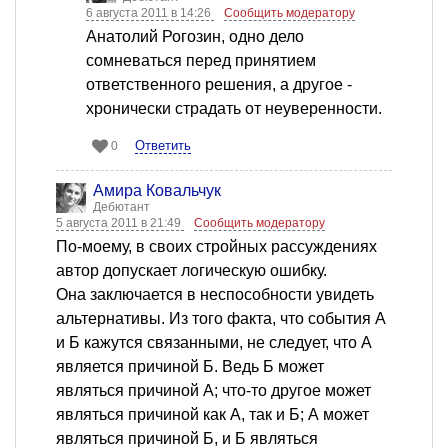
6 августа 2011 в 14:26
Сообщить модератору
Анатолий Рогозин, одно дело
сомневаться перед принятием
ответственного решения, а другое -
хронически страдать от неуверенности.
Ответить
0
Амира Ковальчук
Дебютант
5 августа 2011 в 21:49
Сообщить модератору
По-моему, в своих стройных рассуждениях
автор допускает логическую ошибку.
Она заключается в неспособности увидеть
альтернативы. Из того факта, что события А
и Б кажутся связанными, не следует, что А
является причиной Б. Ведь Б может
являться причиной А; что-то другое может
являться причиной как А, так и Б; А может
являться причиной Б, и Б являться