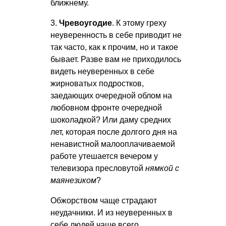
ближнему.
3.
Чревоугодие
. К этому греху
неуверенность в себе приводит не
так часто, как к прочим, но и такое
бывает. Разве вам не приходилось
видеть неуверенных в себе
жирноватых подростков,
заедающих очередной облом на
любовном фронте очередной
шоколадкой? Или даму средних
лет, которая после долгого дня на
ненавистной малооплачиваемой
работе утешается вечером у
телевизора пресловутой
нямкой с
маянезиком
?
Обжорством чаще страдают
неудачники. И из неуверенных в
себе людей чаще всего