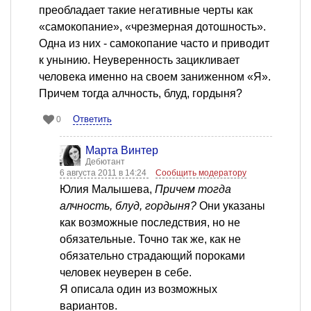
преобладает такие негативные черты как
«самокопание», «чрезмерная дотошность».
Одна из них - самокопание часто и приводит
к унынию. Неуверенность зацикливает
человека именно на своем заниженном «Я».
Причем тогда алчность, блуд, гордыня?
Ответить
0
Марта Винтер
Дебютант
6 августа 2011 в 14:24
Сообщить модератору
Юлия Малышева,
Причем тогда
алчность, блуд, гордыня?
Они указаны
как возможные последствия, но не
обязательные. Точно так же, как не
обязательно страдающий пороками
человек неуверен в себе.
Я описала один из возможных
вариантов.