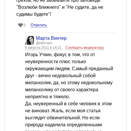
грехов, но не забывайте про заповеди
"Возлюби ближнего" и "Не судите, да не
судимы будете"!
Ответить
0
Марта Винтер
Дебютант
6 августа 2011 в 14:21
Сообщить модератору
Игорь Уткин, фокус в том, что от
неуверенности плюс только
окружающим людям. Самый преданный
друг - вечно недовольный собой
меланхолик, да, но этому недовольному
меланхолику от своего характера
неприятно и тяжело.
Да, неуверенный в себе человек в этом
не виноват. Жаль, если моя статья
выглядит обвинительной. Но если
природа наделила определенными