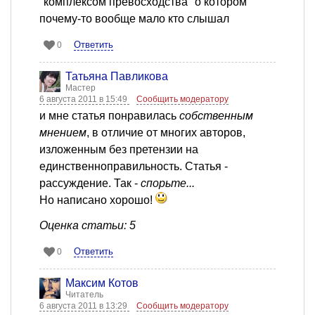
"комплексом превосходства" о котором
почему-то вообще мало кто слышал
Ответить
0
Татьяна Павликова
Мастер
6 августа 2011 в 15:49
Сообщить модератору
и мне статья понравилась
собственным
мнением
, в отличие от многих авторов,
изложенным без претензии на
единственноправильность. Статья -
рассуждение. Так -
спорьте...
Но написано хорошо!
Оценка статьи: 5
Ответить
0
Максим Котов
Читатель
6 августа 2011 в 13:29
Сообщить модератору