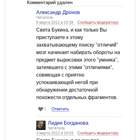
Комментарий удален
Александр Дронов
Читатель
6 марта 2012 в 10:58
Сообщить модератору
Света Букина, и как только Вы
приступаете к этому
захватывающему поиску "отличий"
мозг начинает набирать обороты на
предмет вырисовки этого "умника",
затеявшего с этими "отличиями",
совмещая с приятно
успокаивающей негой при
обнаружении достаточной
похожести отдельных фрагментов.
Ответить
1
Лидия Богданова
Читатель
3 марта 2012 в 18:03
Сообщить модератору