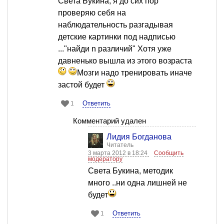
Света Букина, я до сих пор
проверяю себя на
наблюдательность разгадывая
детские картинки под надписью
..."найди n различий" Хотя уже
давненько вышла из этого возраста
Мозги надо тренировать иначе
застой будет
Ответить
1
Комментарий удален
Лидия Богданова
Читатель
3 марта 2012 в 18:24
Сообщить
модератору
Света Букина, методик
много ..ни одна лишней не
будет
Ответить
1