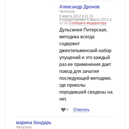
Александр Дронов
Читатель
6 марта 2012 в 11:31
отредактирован 6 марта 2012 в
11:31
Сообщить модератору
Дульсинея Питерская,
методика всегда
содержит
джентельменский набор
упущений и это каждый
раз ее применения дает
повод для зачатия
последующей методики,
где приколы
породившей сведены на
нет.
Ответить
0
марина бондарь
Читатель