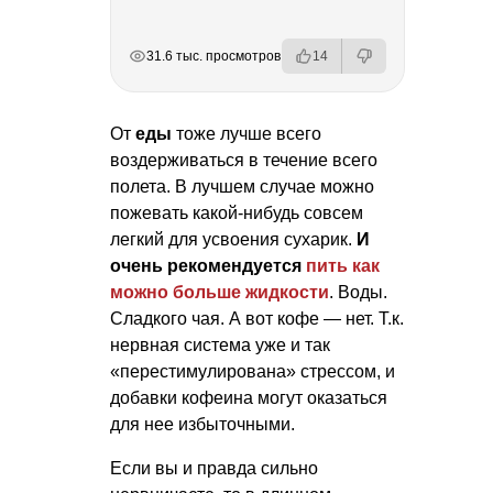
РЕКЛАМА
РЕКЛАМА
РЕКЛАМА
31.6 тыс. просмотров
14
От
еды
тоже лучше всего
воздерживаться в течение всего
полета. В лучшем случае можно
пожевать какой-нибудь совсем
легкий для усвоения сухарик.
И
очень рекомендуется
пить как
можно больше жидкости
. Воды.
Сладкого чая. А вот кофе — нет. Т.к.
нервная система уже и так
«перестимулирована» стрессом, и
добавки кофеина могут оказаться
для нее избыточными.
Если вы и правда сильно