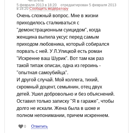
Читатель
5 февраля 2013 в 18:20
отредактирован 5 февраля 2013
в 18:20
Сообщить модератору
Очень сложный вопрос. Мне в жизни
приходилось сталкиваться с
"демонстрационным суицидом", когда
женщина выпила уксус перед самым
приходом любовника, который собирался
порвать с ней. У Л.Улицкой есть роман
"Искренне ваш Шурик". Вот там как раз
такой типаж описан, одна из героинь -
"опытная самоубийца".
И другой случай. Мой коллега, тихий,
скромный доцент, семьянин, отец двух
детей. Ушел добровольно и без объяснений.
Оставил только записку "Я в гараже", чтобы
долго не искали. Жена была в шоке и
полном непонимании, причем искреннем.
Ответить
0