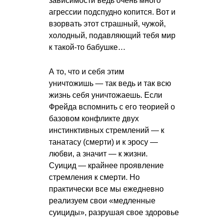
зависимости ведь очень много
агрессии подспудно копится. Вот и
взорвать этот страшный, чужой,
холодный, подавляющий тебя мир
к такой-то бабушке…
А то, что и себя этим
уничтожишь — так ведь и так всю
жизнь себя уничтожаешь. Если
Фрейда вспомнить с его теорией о
базовом конфликте двух
инстинктивных стремлений — к
танатасу (смерти) и к эросу —
любви, а значит — к жизни.
Суицид — крайнее проявление
стремления к смерти. Но
практически все мы ежедневно
реализуем свои «медленные
суициды», разрушая свое здоровье