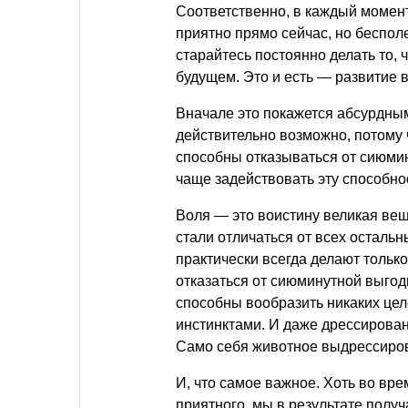
Соответственно, в каждый момент 
приятно прямо сейчас, но беспол
старайтесь постоянно делать то, 
будущем. Это и есть — развитие 
Вначале это покажется абсурдным.
действительно возможно, потому 
способны отказываться от сиюмин
чаще задействовать эту способно
Воля — это воистину великая вещь
стали отличаться от всех осталь
практически всегда делают только
отказаться от сиюминутной выгод
способны вообразить никаких цел
инстинктами. И даже дрессирова
Само себя животное выдрессирова
И, что самое важное. Хоть во вр
приятного, мы в результате получ