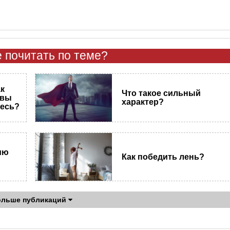
 почитать по теме?
ак
Что такое сильный
 вы
характер?
тесь?
ию
Как победить лень?
ольше публикаций