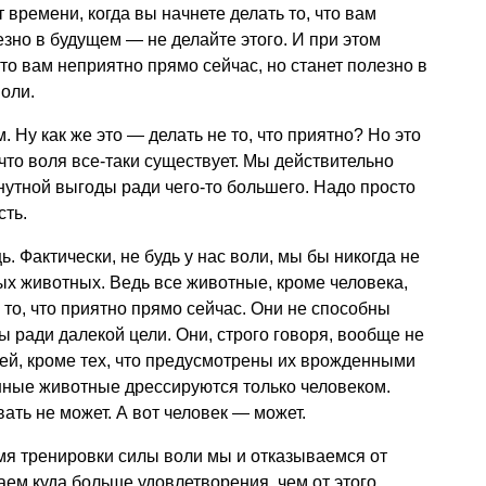
времени, когда вы начнете делать то, что вам
езно в будущем — не делайте этого. И при этом
что вам неприятно прямо сейчас, но станет полезно в
воли.
 Ну как же это — делать не то, что приятно? Но это
что воля все-таки существует. Мы действительно
утной выгоды ради чего-то большего. Надо просто
сть.
. Фактически, не будь у нас воли, мы бы никогда не
ных животных. Ведь все животные, кроме человека,
 то, что приятно прямо сейчас. Они не способны
ы ради далекой цели. Они, строго говоря, вообще не
ей, кроме тех, что предусмотрены их врожденными
нные животные дрессируются только человеком.
ть не может. А вот человек — может.
емя тренировки силы воли мы и отказываемся от
аем куда больше удовлетворения, чем от этого