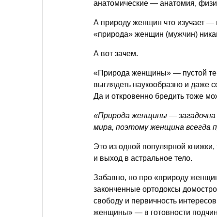
анатомические — анатомия, физио
А природу женщин что изучает — 
«природа» женщин (мужчин) никак
А вот зачем.
«Природа женщины» — пустой терм
выглядеть наукообразно и даже с
Да и откровенно бредить тоже м
«Природа женщины — загадочна 
мира, поэтому женщина всегда 
Это из одной популярной книжки, 
и выход в астральное тело.
Забавно, но про «природу женщи
законченные ортодоксы домостро
свободу и первичность интересов
женщины» — в готовности подчиня