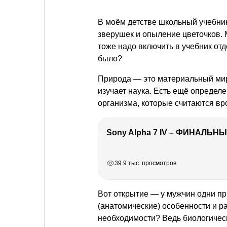
В моём детстве школьный учебни
зверушек и опыление цветочков. 
тоже надо включить в учебник от
было?
Природа — это материальный мир 
изучает наука. Есть ещё определ
организма, которые считаются в
Sony Alpha 7 IV – ФИНАЛЬНЫ
РЕКЛАМА
РЕКЛАМА
РЕКЛАМА
РЕКЛАМА
39.9 тыс. просмотров
Вот открытие — у мужчин одни при
(анатомические) особенности и ра
необходимости? Ведь биологическ