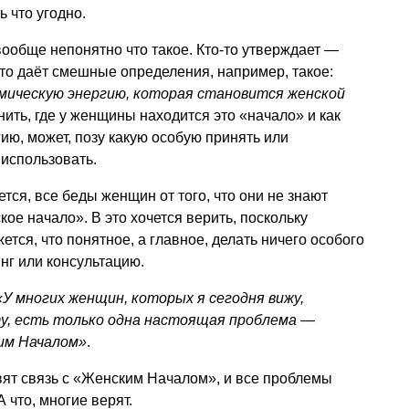
ь что угодно.
вообще непонятно что такое. Кто-то утверждает —
то даёт смешные определения, например, такое:
мическую энергию, которая становится женской
нить, где у женщины находится это «начало» и как
ию, может, позу какую особую принять или
использовать.
тся, все беды женщин от того, что они не знают
ое начало». В это хочется верить, поскольку
ется, что понятное, а главное, делать ничего особого
нг или консультацию.
«У многих женщин, которых я сегодня вижу,
ту, есть только одна настоящая проблема —
ким Началом»
.
вят связь с «Женским Началом», и все проблемы
 что, многие верят.