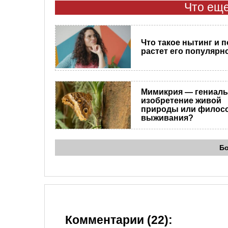
Что еще
Что такое нытинг и 
растет его популярн
Мимикрия — гениал
изобретение живой
природы или филос
выживания?
Б
Комментарии (22):