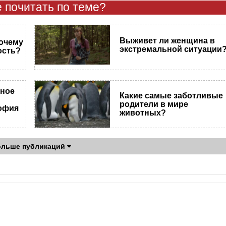
 почитать по теме?
Выживет ли женщина в
почему
экстремальной ситуации
ость?
ьное
Какие самые заботливые
родители в мире
офия
животных?
ольше публикаций