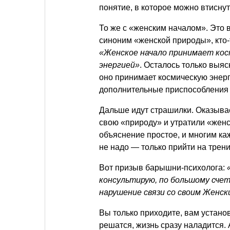
понятие, в которое можно втиснут
То же с «женским началом». Это 
синоним «женской природы», кто-
«Женское начало принимает кос
энергией»
. Осталось только выяс
оно принимает космическую энерг
дополнительные приспособления 
Дальше идут страшилки. Оказывае
свою «природу» и утратили «женск
объяснение простое, и многим каж
не надо — только прийти на трени
Вот призыв барышни-психолога:
консультирую, по большому сче
нарушение связи со своим Женс
Вы только приходите, вам устано
решатся, жизнь сразу наладится. А