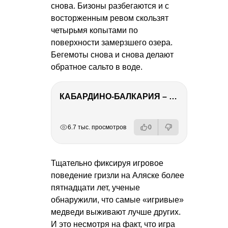
снова. Бизоны разбегаются и с
восторженным ревом скользят
четырьмя копытами по
поверхности замерзшего озера.
Бегемоты снова и снова делают
обратное сальто в воде.
КАБАРДИНО-БАЛКАРИЯ – ПУТЕШЕСТВИЕ НА КАВКАЗ часть 3
РЕКЛАМА
РЕКЛАМА
РЕКЛАМА
6.7 тыс. просмотров
0
Тщательно фиксируя игровое
поведение гризли на Аляске более
пятнадцати лет, ученые
обнаружили, что самые «игривые»
медведи выживают лучше других.
И это несмотря на факт, что игра