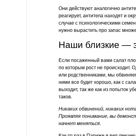
Они действуют аналогично антител
реагирует, антитела находят и ок
случае с психологическими семен
нужно вырастить про запас множ
Наши близкие — э
Если посаженный вами салат плох
по которым рост не происходит. 
или родственниками, мы обвиняем
ними все будет хорошо, как с сал
выходит, так же как из попыток 
таков.
Никаких обвинений, никаких нот
Проявляя понимание, вы демонст
начнет меняться.
Как-то раз в Париже я вел лекцию