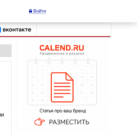
Войти
ии