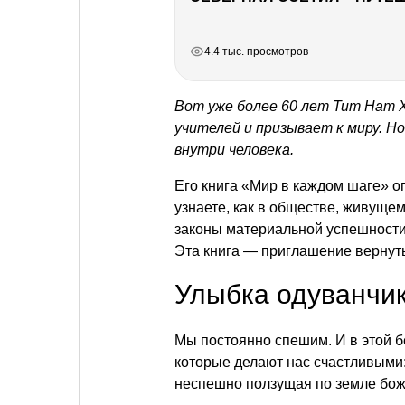
РЕКЛАМА
РЕКЛАМА
РЕКЛАМА
4.4 тыс. просмотров
Вот уже более 60 лет Тит Нат 
учителей и призывает к миру. Н
внутри человека.
Его книга «Мир в каждом шаге» о
узнаете, как в обществе, живущем
законы материальной успешности,
Эта книга — приглашение вернуть
Улыбка одуванчи
Мы постоянно спешим. И в этой 
которые делают нас счастливыми:
неспешно ползущая по земле божь