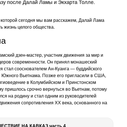
азу после Далай Ламы и Экхарта Толле.
о которой сегодня мы вам расскажем, Далай Лама
ть жизнь целого общества.
ма
амский дзен-мастер, участник движения за мир и
деров современности. Он принял монашеский
устя стал сооснователем Ан-Куанга — буддийского
и Южного Вьетнама. Позже его пригласили в США,
лигиоведение в Колумбийском и Принстонском
ему пришлось срочно вернуться во Вьетнам, потому
лся на родину и стал одним из руководителей
движения сопротивления ХХ века, основанного на
ЕСТВИЕ НА КАВКАЗ часть 4