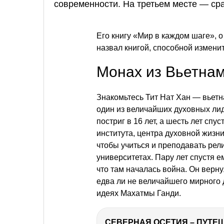
современности. На третьем месте — ср
Его книгу «Мир в каждом шаге», 
назвал книгой, способной измени
Монах из Вьетна
Знакомьтесь Тит Нат Хан — вьетн
один из величайших духовных ли
постриг в 16 лет, а шесть лет сп
института, центра духовной жизн
чтобы учиться и преподавать ре
университетах. Пару лет спустя 
что там началась война. Он верну
едва ли не величайшего мирного 
идеях Махатмы Ганди.
СЕВЕРНАЯ ОСЕТИЯ – ПУТЕШ