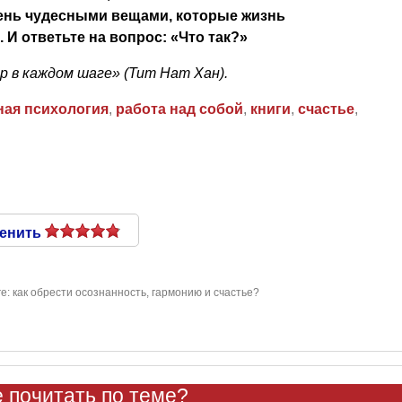
день чудесными вещами, которые жизнь
. И ответьте на вопрос: «Что так?»
 в каждом шаге» (Тит Нат Хан).
ная психология
,
работа над собой
,
книги
,
счастье
,
енить
е: как обрести осознанность, гармонию и счастье?
 почитать по теме?