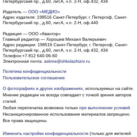
Петербургский пр., д.60, лит.А, ч.п. 2-Н, оф.432, 434
Издатель —
ООО «МЕДИО»
Адрес издателя: 198516 Санкт-Петербург, г. Петергоф, Санкт-
Петербургский пр., д.60, лит.А, ч.п. 2-Н, оф.440
Редакция — ООО «Квантор»
Главный редактор — Хорошев Михаил Валерьевич
Адрес редакции:
198516
Санкт-Петербург, г. Петергоф
,
Санкт-
Петербургский пр., д.60, лит.А, ч.п. 2-Н, оф.432, 434
Телефон:
+7 812 640-06-60
Электронная почта:
askme@shkolazhizni.ru
Политика конфиденциальности
Пользовательское соглашение
О фотографиях и других изображениях
, используемых на сайте.
Мнение редакции не всегда совпадает с точкой зрения авторов
статей.
Любая перепечатка возможна только
при выполнении условий
.
Несанкционированное использование материалов запрещено.
Все права защищены.
Изменить настройки конфиденциальности
(только для жителей