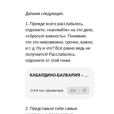
Делаем следующее.
1. Прежде всего расслабьтесь,
отдохните, «наплюйте» на это дело,
«сбросьте важность». Понимаю,
что это невозможно, срочно, важно,
и т. д. Ну и что? Всё равно ведь не
получается! Расслабьтесь,
отдохните от этой гонки.
КАБАРДИНО-БАЛКАРИЯ – ПУТЕШЕСТВИЕ НА КАВКАЗ часть 3
РЕКЛАМА
РЕКЛАМА
РЕКЛАМА
РЕКЛАМА
6.6 тыс. просмотров
0
2. Представьте себе самые