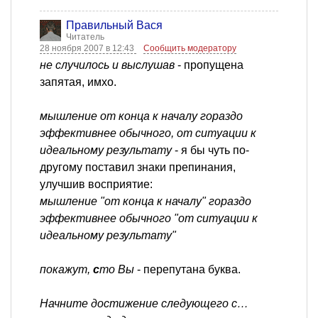
Правильный Вася
Читатель
28 ноября 2007 в 12:43
Сообщить модератору
не случилось и выслушав
- пропущена
запятая, имхо.
мышление от конца к началу гораздо
эффективнее обычного, от ситуации к
идеальному результату
- я бы чуть по-
другому поставил знаки препинания,
улучшив восприятие:
мышление "от конца к началу" гораздо
эффективнее обычного "от ситуации к
идеальному результату"
покажут,
с
то Вы
- перепутана буква.
Начните достижение следующего с…