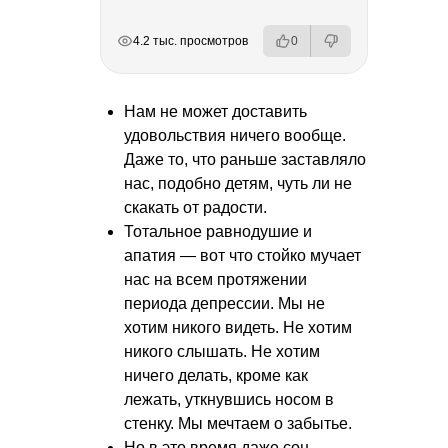
РЕКЛАМА
РЕКЛАМА
РЕКЛАМА
4.2 тыс. просмотров
0
Нам не может доставить
удовольствия ничего вообще.
Даже то, что раньше заставляло
нас, подобно детям, чуть ли не
скакать от радости.
Тотальное равнодушие и
апатия — вот что стойко мучает
нас на всем протяжении
периода депрессии. Мы не
хотим никого видеть. Не хотим
никого слышать. Не хотим
ничего делать, кроме как
лежать, уткнувшись носом в
стенку. Мы мечтаем о забытье.
Но в это время даже сон