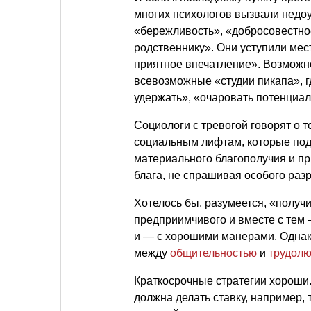
многих психологов вызвали недо
«бережливость», «добросовестнос
родственнику». Они уступили мес
приятное впечатление». Возможно,
всевозможные «студии пикапа», гд
удержать», «очаровать потенциаль
Социологи с тревогой говорят о 
социальным лифтам, которые под
материального благополучия и при
блага, не спрашивая особого раз
Хотелось бы, разумеется, «получ
предприимчивого и вместе с тем 
и — с хорошими манерами. Однако
между
общительностью
и
трудол
Краткосрочные стратегии хороши
должна делать ставку, например,