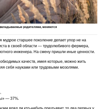
, вкладываемые родителями, меняются
я мудрое старшее поколение делает упор не на
ста в своей области — трудолюбивого фермера,
мотного инженера. На смену пришли иные ценности.
еобходимых качеств, имея которые, можно жить
яя себя науками или трудовыми мозолями.
.
ры» — 37%.
нзии вряд ли кто-нибудь предъявит, то два первых у