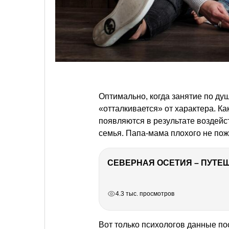
Оптимально, когда занятие по д
«отталкивается» от характера. К
появляются в результате воздей
семья. Папа-мама плохого не по
СЕВЕРНАЯ ОСЕТИЯ – ПУТЕШ
РЕКЛАМА
РЕКЛАМА
РЕКЛАМА
РЕКЛАМА
4.3 тыс. просмотров
Вот только психологов данные п