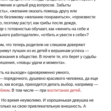
умение и целый ряд вопросов. Забыты
ть», «желание оказать помощь другу или
то безликому «желанию понравиться», «произвести
 поэтому растут, как грибы после дождя,
е с готовностью обучают, как «женить на себе и
ного работодателя», «отбить и увести к себе»?
том, что теперь родители не слишком доверяют
нимут лучших из их детей к вершинам успеха —
знания в обществе. В почете те, кто берет у судьбы
решения, «ловцы удачи и момента».
ить на выходе» одновременно умного,
— порядочного, душевно красивого человека, да еще
, как всегда, приходится делать выбор, например —
юбием
. В том числе — при
воспитании детей
.
. Но время неумолимо. И хорошенькая девушка не
 только на свою привлекательную внешность. А