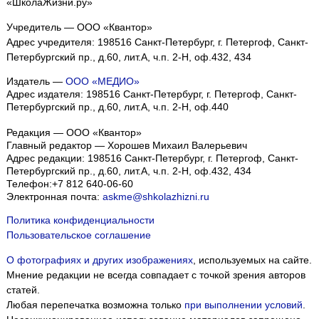
«ШколаЖизни.ру»
Учредитель — ООО «Квантор»
Адрес учредителя: 198516 Санкт-Петербург, г. Петергоф, Санкт-
Петербургский пр., д.60, лит.А, ч.п. 2-Н, оф.432, 434
Издатель —
ООО «МЕДИО»
Адрес издателя: 198516 Санкт-Петербург, г. Петергоф, Санкт-
Петербургский пр., д.60, лит.А, ч.п. 2-Н, оф.440
Редакция — ООО «Квантор»
Главный редактор — Хорошев Михаил Валерьевич
Адрес редакции:
198516
Санкт-Петербург, г. Петергоф
,
Санкт-
Петербургский пр., д.60, лит.А, ч.п. 2-Н, оф.432, 434
Телефон:
+7 812 640-06-60
Электронная почта:
askme@shkolazhizni.ru
Политика конфиденциальности
Пользовательское соглашение
О фотографиях и других изображениях
, используемых на сайте.
Мнение редакции не всегда совпадает с точкой зрения авторов
статей.
Любая перепечатка возможна только
при выполнении условий
.