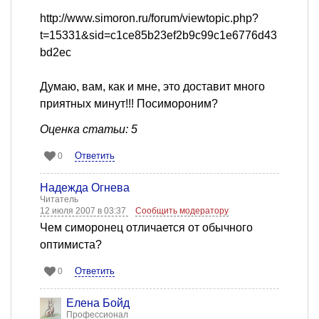
http://www.simoron.ru/forum/viewtopic.php?
t=15331&sid=c1ce85b23ef2b9c99c1e6776d43
bd2ec
Думаю, вам, как и мне, это доставит много
приятных минут!!! Посимороним?
Оценка статьи: 5
Ответить
0
Надежда Огнева
Читатель
12 июля 2007 в 03:37
Сообщить модератору
Чем симоронец отличается от обычного
оптимиста?
Ответить
0
Елена Бойд
Профессионал