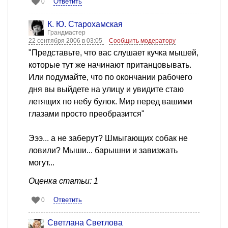
Ответить
0
К. Ю. Старохамская
Грандмастер
22 сентября 2006 в 03:05
Сообщить модератору
"Представьте, что вас слушает кучка мышей,
которые тут же начинают пританцовывать.
Или подумайте, что по окончании рабочего
дня вы выйдете на улицу и увидите стаю
летящих по небу булок. Мир перед вашими
глазами просто преобразится"
Эээ... а не заберут? Шмыгающих собак не
ловили? Мыши... барышни и завизжать
могут...
Оценка статьи: 1
Ответить
0
Светлана Светлова