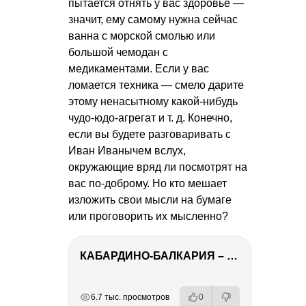
пытается отнять у вас здоровье —
значит, ему самому нужна сейчас
ванна с морской смолью или
большой чемодан с
медикаментами. Если у вас
ломается техника — смело дарите
этому ненасытному какой-нибудь
чудо-юдо-агрегат
и т. д.
Конечно,
если вы будете разговаривать с
Иван Иванычем вслух,
окружающие вряд ли посмотрят на
вас по-доброму. Но кто мешает
изложить свои мысли на бумаге
или проговорить их мысленно?
КАБАРДИНО-БАЛКАРИЯ – ПУТЕШЕСТВИЕ НА КАВКАЗ часть 3
РЕКЛАМА
РЕКЛАМА
РЕКЛАМА
РЕКЛАМА
6.7 тыс. просмотров
0