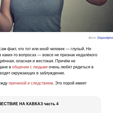
Фото:
Depositpho
ам факт, что тот или иной человек — глупый. Не
 в каких-то вопросах — вовсе не признак недалёкого
ённая, опасная и жестокая. Причём не
дане в
общении с людьми
очень любят рядиться в
вводят окружающих в заблуждение.
ежду
причиной и следствием
. Это порой имеет
ЕСТВИЕ НА КАВКАЗ часть 4