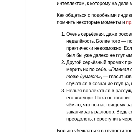
интеллектом, к которому на деле 
Как общаться с подобными индив
помнить некоторые моменты и
пр
Очень серьёзная, даже роков
недалёкость. Более того — пол
практически невозможно. Есл
был бы уже далеко не глупым
Другой серьёзный промах пр
мерить их по себе.
«Главная 
тоже думают»
, — гласит из
стучаться в сознание глупца,
Нельзя вовлекаться в рассуж
его «волну». Пока он говорит
чём-то, что по-настоящему в
заканчивать разговор. Ведь с
преодолеть, переступить чере
Больно убеждаться в глупости тог