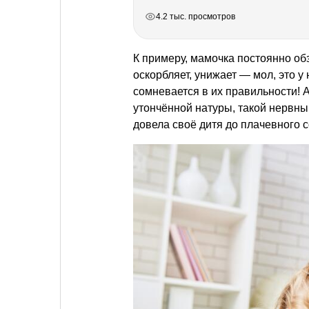
РЕКЛАМА
РЕКЛАМА
РЕКЛАМА
4.2 тыс. просмотров
К примеру, мамочка постоянно об
оскорбляет, унижает — мол, это у
сомневается в их правильности! А
утончённой натуры, такой нервный
довела своё дитя до плачевного 