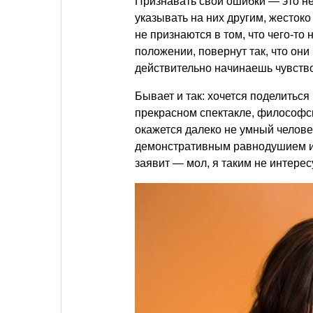
Признавать свои ошибки — это неч
указывать на них другим, жесток
не признаются в том, что чего-то 
положении, повернут так, что он
действительно начинаешь чувство
Бывает и так: хочется поделиться
прекрасном спектакле, философск
окажется далеко не умный человек
демонстративным равнодушием и
заявит — мол, я таким не интерес