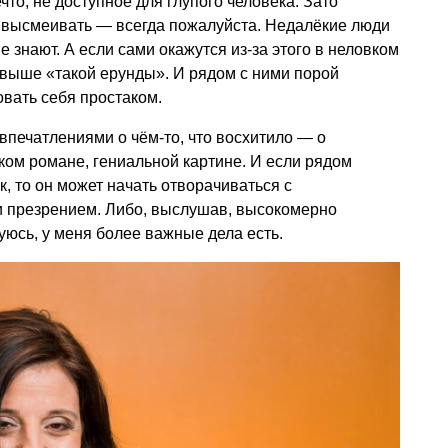
то, не доступное для глупого человека. Зато
о высмеивать — всегда пожалуйста. Недалёкие люди
не знают. А если сами окажутся из-за этого в неловком
и выше «такой ерунды». И рядом с ними порой
вать себя простаком.
 впечатлениями о чём-то, что восхитило — о
ом романе, гениальной картине. И если рядом
, то он может начать отворачиваться с
 презрением. Либо, выслушав, высокомерно
уюсь, у меня более важные дела есть.