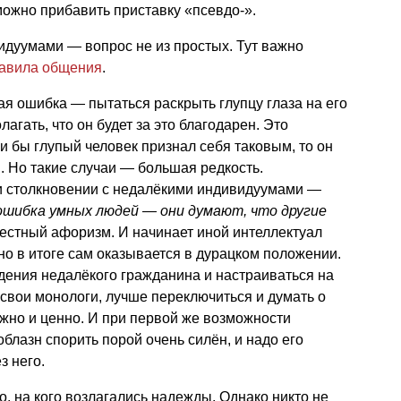
можно прибавить приставку «псевдо-».
идуумами — вопрос не из простых. Тут важно
авила общения
.
ая ошибка — пытаться раскрыть глупцу глаза на его
агать, что он будет за это благодарен. Это
и бы глупый человек признал себя таковым, то он
. Но такие случаи — большая редкость.
и столкновении с недалёкими индивидуумами —
ошибка умных людей — они думают, что другие
вестный афоризм. И начинает иной интеллектуал
 но в итоге сам оказывается в дурацком положении.
дения недалёкого гражданина и настраиваться на
 свои монологи, лучше переключиться и думать о
ажно и ценно. И при первой же возможности
облазн спорить порой очень силён, и надо его
з него.
о, на кого возлагались надежды. Однако никто не