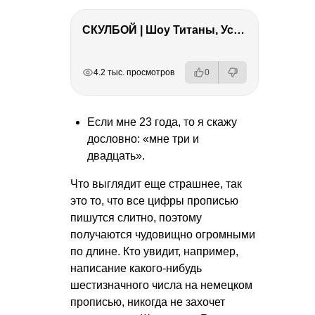
СКУЛБОЙ | Шоу Титаны, Усейн Болт, Ларрат, Зашквар!
РЕКЛАМА
РЕКЛАМА
РЕКЛАМА
РЕКЛАМА
4.2 тыс. просмотров
0
Если мне 23 года, то я скажу
дословно: «мне три и
двадцать».
Что выглядит еще страшнее, так
это то, что все цифры прописью
пишутся слитно, поэтому
получаются чудовищно огромными
по длине. Кто увидит, например,
написание какого-нибудь
шестизначного числа на немецком
прописью, никогда не захочет