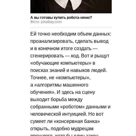
А вы готовы купить робота-няню?
Фото: pixabay.com
Ей точно необходим объем данных:
проанализировать, сделать вывод
и в конечном итоге создать —
сгенерировать — код. Вот и рыщут
«обучающие компьютеры» в
поисках знаний и навыков людей.
Точнее, не «компьютеры»,
а «алгоритмы машинного
обучения». И здесь на сцену
выходит борьба между
собранными «роботом» данными и
человеческой интуицией. Но вот
сумеет ли «консервная банка»
открыть, подобно мудрецам
прошлого, хотя бы один закон