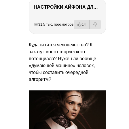
НАСТРОЙКИ АЙФОНА ДЛЯ ФОТО И ВИДЕО
РЕКЛАМА
РЕКЛАМА
РЕКЛАМА
РЕКЛАМА
РЕКЛАМА
РЕКЛАМА
31.5 тыс. просмотров
14
Куда катится человечество? К
закату своего творческого
потенциала? Нужен ли вообще
«думающей машине» человек,
чтобы составить очередной
алгоритм?