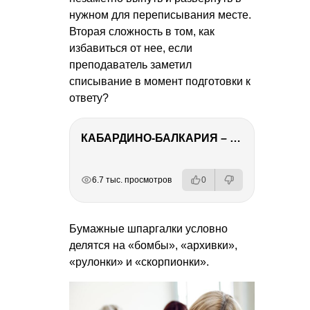
нужном для переписывания месте.
Вторая сложность в том, как
избавиться от нее, если
преподаватель заметил
списывание в момент подготовки к
ответу?
КАБАРДИНО-БАЛКАРИЯ – ПУТЕШЕСТВИЕ НА КАВКАЗ часть 3
РЕКЛАМА
РЕКЛАМА
РЕКЛАМА
РЕКЛАМА
6.7 тыс. просмотров
0
Бумажные шпаргалки условно
делятся на «бомбы», «архивки»,
«рулонки» и «скорпионки».