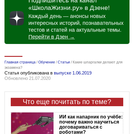
Подпишитесь на канал
«ШколаЖизни.ру» в Дзене!
Каждый день — анонсы новых
интересных историй, познавательных
тестов и статей на актуальные темы.
Перейти в Дзен →
Главная страница
/
Обучение
/
Статьи
/
Какие шпаргалки делают для
экзамена?
Статья опубликована в
выпуске 1.06.2019
Обновлено 21.07.2020
Что еще почитать по теме?
ИИ как напарник по учёбе:
почему важно научиться
договариваться с
роботами?