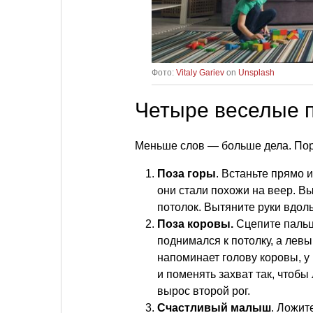
Фото:
Vitaly Gariev
on
Unsplash
Четыре веселые 
Меньше слов — больше дела. Пор
Поза горы
. Встаньте прямо 
они стали похожи на веер. В
потолок. Вытяните руки вдоль 
Поза коровы.
Сцепите пальцы
поднимался к потолку, а левы
напоминает голову коровы, у 
и поменять захват так, чтобы
вырос второй рог.
Счастливый малыш
. Ложит