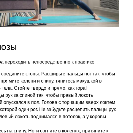
позы
а переходить непосредственно к практике!
и соедините стопы. Расширьте пальцы ног так, чтобы
ыпрямите колени и спину, тянитесь макушкой в
тела. Стойте твердо и прямо, как гора!
 рук за спиной так, чтобы правый локоть
й опускался в пол. Голова с торчащим вверх локтем
которой один рог. Не забудьте расцепить пальцы рук
 левый локоть поднимался в потолок, а у коровы
есь на спину. Ноги согните в коленях, притяните к