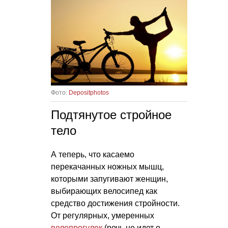
Фото:
Depositphotos
Подтянутое стройное
тело
А теперь, что касаемо
перекачанных ножных мышц,
которыми запугивают женщин,
выбирающих велосипед как
средство достижения стройности.
От регулярных, умеренных
велопрогулок
(речь не идет о