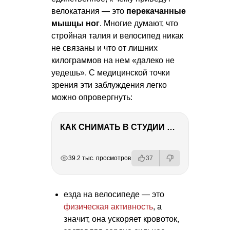
велокатания — это
перекачанные
мышцы ног
. Многие думают, что
стройная талия и велосипед никак
не связаны и что от лишних
килограммов на нем «далеко не
уедешь». С медицинской точки
зрения эти заблуждения легко
можно опровергнуть:
КАК СНИМАТЬ В СТУДИИ СО ВСПЫШКАМИ
РЕКЛАМА
РЕКЛАМА
РЕКЛАМА
39.2 тыс. просмотров
37
езда на велосипеде — это
физическая активность
, а
значит, она ускоряет кровоток,