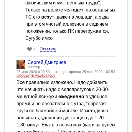
физическим и умственным трудм".
Только на велике чел
едет
, на остальных
ТС его
везут
, даже на лошади, а езда
при этом чистый иллюзион в сидячем
положении, только ПК перегружается.
Сугубо имхо
Ответить
0
Сергей Дмитриев
Мастер
25 мая 2020 в 00:50
отредактирован 25 мая 2020 в 00:53
Сообщить модератору
Всё правильно изложено. Надо добавить,
что начинать надо с велопрогулок с 20-30-
минутной движухи
ежедневно
в удобное
время и не обязательно с утра, "нарезая"
круги по ближайшей магале. И методично
повышать, удлинняя дистанцию до 1:20 -
1:30 минут. Ехать в перчатках (как и за рулём
автомобиля, кста...) Лучше пользоваться