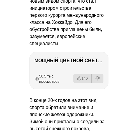
новым видом спорта, что стал
инициатором строительства
первого курорта международного
класса на Хоккайдо. Для его
обустройства приглашены были,
разумеется, европейские
специалисты.
МОЩНЫЙ ЦВЕТНОЙ СВЕТ – NANLITE FC-500C
РЕКЛАМА
РЕКЛАМА
РЕКЛАМА
РЕКЛАМА
50.5 тыс.
146
просмотров
В конце 20-х годов на этот вид
спорта обратили внимание и
японские железнодорожники.
Зимой они пристально следили за
высотой снежного покрова,