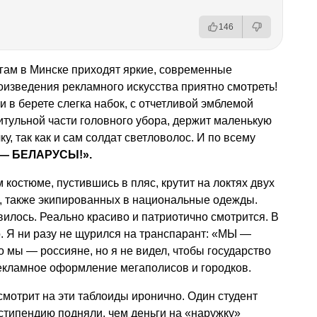
146
гам в Минске приходят яркие, современные
роизведения рекламного искусства приятно смотреть!
 в берете слегка набок, с отчетливой эмблемой
титульной части головного убора, держит маленькую
у, так как и сам солдат светловолос. И по всему
— БЕЛАРУСЫ!».
костюме, пустившись в пляс, крутит на локтях двух
 также экипированных в национальные одежды.
авилось. Реально красиво и патриотично смотрится. В
о. Я ни разу не щурился на транспарант: «МЫ —
 мы — россияне, но я не видел, чтобы государство
рекламное оформление мегаполисов и городков.
смотрит на эти таблоиды иронично. Один студент
 стипендию подняли, чем деньги на «наружку»