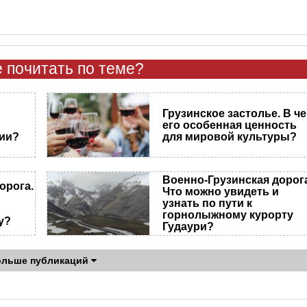
 почитать по теме?
Грузинское застолье. В ч
его особенная ценность
зии?
для мировой культуры?
Военно-Грузинская дорог
орога.
Что можно увидеть и
узнать по пути к
горнолыжному курорту
у?
Гудаури?
ольше публикаций