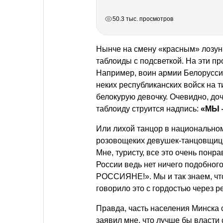
РЕКЛАМА
РЕКЛАМА
РЕКЛАМА
РЕКЛАМА
РЕКЛАМА
РЕКЛАМА
50.3 тыс. просмотров
Нынче на смену «красным» лозун
таблоиды с подсветкой. На эти п
Например, воин армии Белоруссии
неких республиканских войск на 
белокурую девочку. Очевидно, дочк
таблоиду струится надпись:
«МЫ 
Или лихой танцор в национальном 
розовощеких девушек-танцовщиц,
Мне, туристу, все это очень понр
России ведь нет ничего подобног
РОССИЯНЕ!». Мы и так знаем, что
говорило это с гордостью через 
Правда, часть населения Минска 
заявил мне, что лучше бы власти