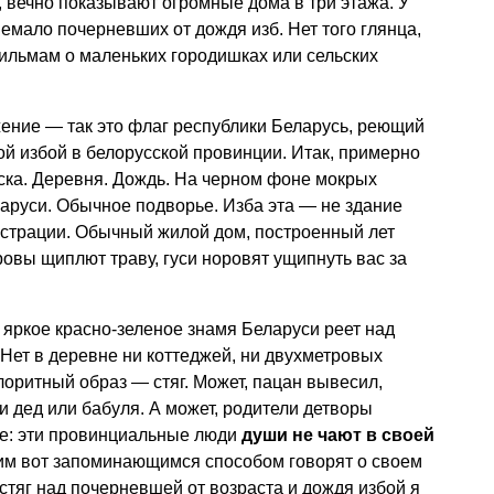
, вечно показывают огромные дома в три этажа. У
емало почерневших от дождя изб. Нет того глянца,
ильмам о маленьких городишках или сельских
ение — так это флаг республики Беларусь, реющий
ой избой в белорусской провинции. Итак, примерно
ска. Деревня. Дождь. На черном фоне мокрых
аруси. Обычное подворье. Изба эта — не здание
истрации. Обычный жилой дом, построенный лет
оровы щиплют траву, гуси норовят ущипнуть вас за
яркое красно-зеленое знамя Беларуси реет над
 Нет в деревне ни коттеджей, ни двухметровых
лоритный образ — стяг. Может, пацан вывесил,
и дед или бабуля. А может, родители детворы
ое: эти провинциальные люди
души не чают в своей
таким вот запоминающимся способом говорят о своем
стяг над почерневшей от возраста и дождя избой я