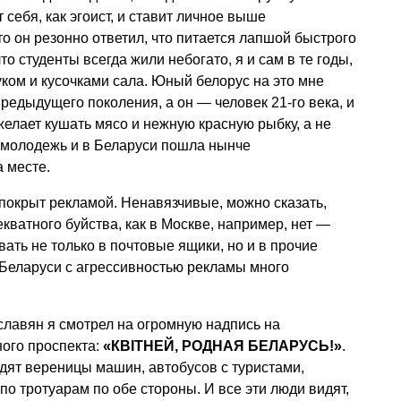
т себя, как эгоист, и ставит личное выше
о он резонно ответил, что питается лапшой быстрого
о студенты всегда жили небогато, я и сам в те годы,
уком и кусочками сала. Юный белорус на это мне
 предыдущего поколения, а он — человек 21-го века, и
елает кушать мясо и нежную красную рыбку, а не
ж, молодежь и в Беларуси пошла нынче
а месте.
покрыт рекламой. Ненавязчивые, можно сказать,
кватного буйства, как в Москве, например, нет —
вать не только в почтовые ящики, но и в прочие
Беларуси с агрессивностью рекламы много
-славян я смотрел на огромную надпись на
ого проспекта:
«КВIТНЕЙ, РОДНАЯ БЕЛАРУСЬ!»
.
дят вереницы машин, автобусов с туристами,
о тротуарам по обе стороны. И все эти люди видят,