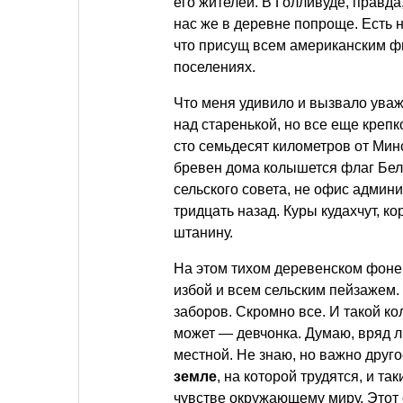
его жителей. В Голливуде, правда
нас же в деревне попроще. Есть н
что присущ всем американским ф
поселениях.
Что меня удивило и вызвало уваж
над старенькой, но все еще крепк
сто семьдесят километров от Мин
бревен дома колышется флаг Бел
сельского совета, не офис админ
тридцать назад. Куры кудахчут, к
штанину.
На этом тихом деревенском фоне 
избой и всем сельским пейзажем.
заборов. Скромно все. И такой ко
может — девчонка. Думаю, вряд л
местной. Не знаю, но важно друг
земле
, на которой трудятся, и 
чувстве окружающему миру. Этот 