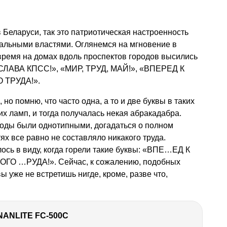
 Беларуси, так это патриотическая настроенность
альными властями. Оглянемся на мгновение в
время на домах вдоль проспектов городов высились
«СЛАВА КПСС!», «МИР, ТРУД, МАЙ!», «ВПЕРЕД К
ТРУДА!».
 но помню, что часто одна, а то и две буквы в таких
х ламп, и тогда получалась некая абракадабра.
 годы были однотипными, догадаться о полном
ях все равно не составляло никакого труда.
лось в виду, когда горели такие буквы: «ВПЕ…ЕД К
…РУДА!». Сейчас, к сожалению, подобных
квы уже не встретишь нигде, кроме, разве что,
NANLITE FC-500C