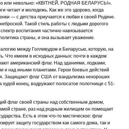
ьно или невольно: «КВIТНЕЙ, РОДНАЯ БЕЛАРУСЬ!».
и читает и молодежь. Как же это здорово, когда
нки — с детства приучается к любви к своей Родине.
 неброской. Такой стиль работы с людьми дорогого
й спектр воспитания частично навязывается
политика страны, и она вызывает уважение.
налогию между Голливудом и Беларусью, которую, на
ть. Что имеем в исходных данных: почти в каждом
ают американский флаг. Над зданиями, лодками,
и и над иными планетами. Герои боевых действий
еля. Защищают флаг США от вандализма нехороших
а худой конец, водружают полосатое полотнище с 51-
щий флаг своей страны над собственным домом,
самой стране, раз над родным жилищем он помещает
ударства. Есть в этом что-то мистическое: флаг
ирует защиту государством как самого дома, так и