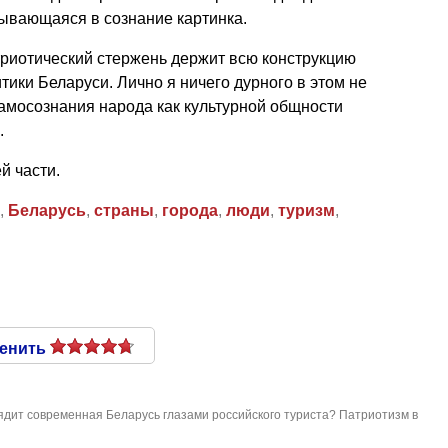
тывающаяся в сознание картинка.
триотический стержень держит всю конструкцию
тики Беларуси. Лично я ничего дурного в этом не
самосознания народа как культурной общности
.
й части.
,
Беларусь
,
страны
,
города
,
люди
,
туризм
,
енить
ядит современная Беларусь глазами российского туриста? Патриотизм в