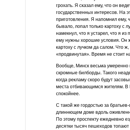
грохать. Я сказал ему, что он веде
государственных интересов. На эт
приготовления. Я напомнил ему, чт
бывало, лопал только картоху с л
намекнул, что я устарел, что я из
ему нужны хорошие условия. Он ж
картоху с лучком да салом. Что 
«продвинутая». Время не стоит н
Вообще, Минск весьма умеренно 
скромные билборды. Такого неаде
когда рекламу скоро будут засовы
места отбивающимся жителям. В 
спокойнее.
С такой же гордостью за братьев
длиннющем доме вдоль оживленн
По этому проспекту ежедневно ез
десятки тысяч пешеходов топают п