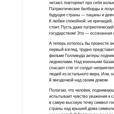
читают, повторяют про себя вол
Патриотические билборды и лозунг
будущее страны — пацаны и девчо
К любви спокойной, не кричащей,
стоит. Пусть даже патриотически
государством! Это — осознанная 
А теперь хотелось бы провести а
первый взгляд, трудно представи
фильме Голливуда актеры подним
ледоколами. Над военными базам
спасают стяг от солдат неприят
людей из остального мира. Или, н
й звездочкой над своим домом.
Полагаю, что человек, поднимаю
испытывает чувство уважения к 
в самую высокую точку символ гос
страны над крышей дома символиз