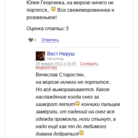
Юлия Георгиева, на морозе ничего не
портится..
Все свежемороженное и
розовенькое!
Оценка статьи: 5
Ответить
0
Вест Неруш
Читатель
29 января 2011 в 16:45
Сообщить
модератору
Вячеслав Старостин,
на морозе ничего не портится..
Но всё вымораживается. Какое
наслаждение когда снег за
шиворот летит
кончики пальцев
замёрзли, от падений на снег вся
одежда промокла, ноги стынут, а
надо ещё как то до любимого
дивана добраться