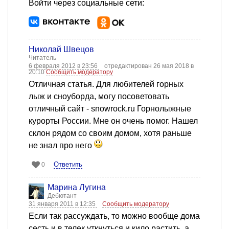
Войти через социальные сети:
Николай Швецов
Читатель
6 февраля 2012 в 23:56
отредактирован 26 мая 2018 в
20:10
Сообщить модератору
Отличная статья. Для любителей горных
лыж и сноуборда, могу посоветовать
отличный сайт - snowrock.ru Горнолыжные
курорты России. Мне он очень помог. Нашел
склон рядом со своим домом, хотя раньше
не знал про него
Ответить
0
Марина Лугина
Дебютант
31 января 2011 в 12:35
Сообщить модератору
Если так рассуждать, то можно вообще дома
сесть и в телек уткнуться и кило растить, а