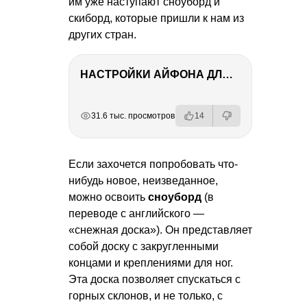
им уже наступают сноуборд и
скиборд, которые пришли к нам из
других стран.
НАСТРОЙКИ АЙФОНА ДЛЯ ФОТО И ВИДЕО
РЕКЛАМА
РЕКЛАМА
РЕКЛАМА
РЕКЛАМА
РЕКЛАМА
РЕКЛАМА
31.6 тыс. просмотров
14
Если захочется попробовать что-
нибудь новое, неизведанное,
можно освоить
сноуборд
(в
переводе с английского —
«снежная доска»). Он представляет
собой доску с закругленными
концами и креплениями для ног.
Эта доска позволяет спускаться с
горных склонов, и не только, с