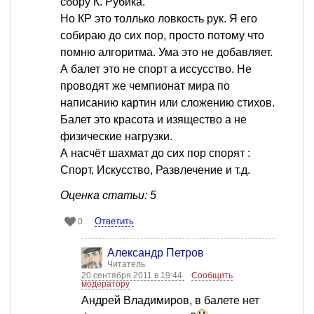
сбору К. Рубика.
Но КР это толлько ловкость рук. Я его
собираю до сих пор, просто потому что
помню алгоритма. Ума это не добавляет.
А балет это не спорт а иссусство. Не
проводят же чемпионат мира по
написанию картин или сложению стихов.
Балет это красота и изящество а не
физические нагрузки.
А насчёт шахмат до сих пор спорят :
Спорт, Искусство, Развлечение и т.д.
Оценка статьи: 5
Ответить
0
Александр Петров
Читатель
20 сентября 2011 в 19:44
Сообщить
модератору
Андрей Владимиров, в балете нет