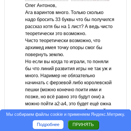
Олег Антонов,
Ага варинтов много. Только сколько
надо бросить 33 буквы что бы получился
рассказ хотя бы на 1 лист? А ведь чисто
теоретически это возможно.
Чисто теоретически возможно, что
архимед имея точку опоры смог бы
повернуть землю.
Но если вы когда то играли, то поняли
бы что линий развития игры не так уж и
много. Наример не обязательно
начинать с ферзевой либо королевской
пешки (можно конечно поити ими и
позже, но всё равно это будут они) а
можно пойти а2-а4, это будет ещё ожна
линия огромного числа комбинациий, но
Мы собираем файлы cookie и применяем
Яндекс.Метрику
.
законы стратегии неумолимы,
Подробнее
ПРИНЯТЬ
проигранный центр создаст