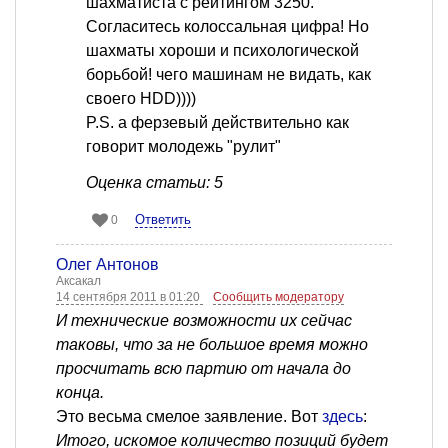
шахматиста с рейтингом 3250.
Согласитесь колоссальная цифра! Но
шахматы хороши и психологической
борьбой! чего машинам не видать, как
своего HDD))))
P.S. а ферзевый действительно как
говорит молодежь "рулит"
Оценка статьи: 5
Ответить
0
Олег Антонов
Аксакал
14 сентября 2011 в 01:20
Сообщить модератору
И технические возможности их сейчас
таковы, что за не большое время можно
просчитать всю партию от начала до
конца.
Это весьма смелое заявление. Вот
здесь
:
Итого, искомое количество позиций будет