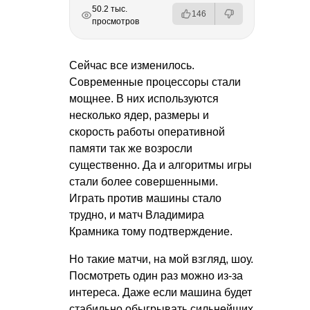
РЕКЛАМА
РЕКЛАМА
РЕКЛАМА
РЕКЛАМА
50.2 тыс.
146
просмотров
Сейчас все изменилось.
Современные процессоры стали
мощнее. В них используются
несколько ядер, размеры и
скорость работы оперативной
памяти так же возросли
существенно. Да и алгоритмы игры
стали более совершенными.
Играть против машины стало
трудно, и матч Владимира
Крамника тому подтверждение.
Но такие матчи, на мой взгляд, шоу.
Посмотреть один раз можно из-за
интереса. Даже если машина будет
стабильно обыгрывать сильнейших