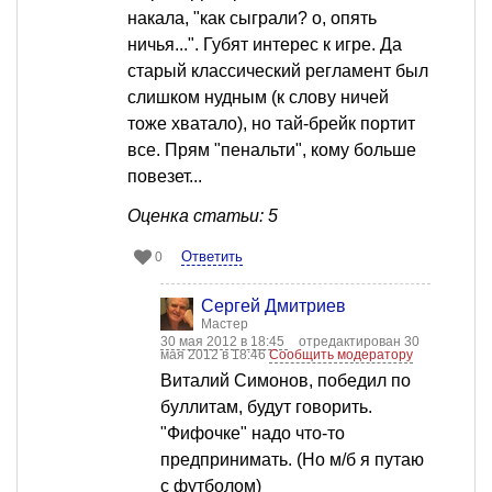
накала, "как сыграли? о, опять
ничья...". Губят интерес к игре. Да
старый классический регламент был
слишком нудным (к слову ничей
тоже хватало), но тай-брейк портит
все. Прям "пенальти", кому больше
повезет...
Оценка статьи: 5
Ответить
0
Сергей Дмитриев
Мастер
30 мая 2012 в 18:45
отредактирован 30
мая 2012 в 18:46
Сообщить модератору
Виталий Симонов, победил по
буллитам, будут говорить.
"Фифочке" надо что-то
предпринимать. (Но м/б я путаю
с футболом)