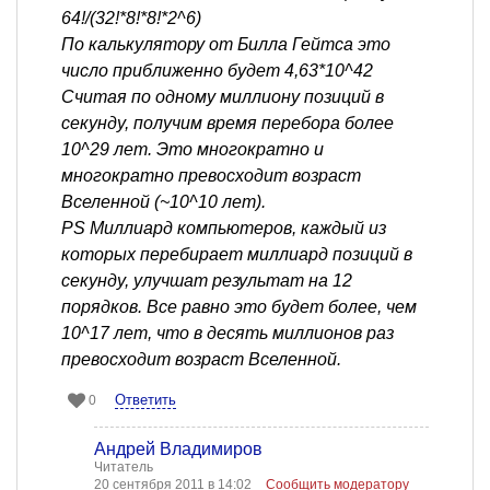
64!/(32!*8!*8!*2^6)
По калькулятору от Билла Гейтса это
число приближенно будет 4,63*10^42
Считая по одному миллиону позиций в
секунду, получим время перебора более
10^29 лет. Это многократно и
многократно превосходит возраст
Вселенной (~10^10 лет).
PS Миллиард компьютеров, каждый из
которых перебирает миллиард позиций в
секунду, улучшат результат на 12
порядков. Все равно это будет более, чем
10^17 лет, что в десять миллионов раз
превосходит возраст Вселенной.
Ответить
0
Андрей Владимиров
Читатель
20 сентября 2011 в 14:02
Сообщить модератору