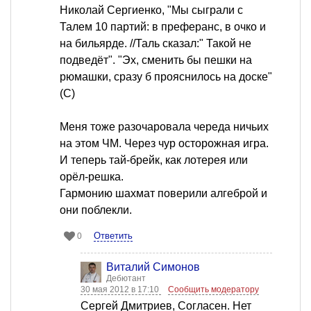
Николай Сергиенко, "Мы сыграли с
Талем 10 партий: в преферанс, в очко и
на бильярде. //Таль сказал:" Такой не
подведёт". "Эх, сменить бы пешки на
рюмашки, сразу б прояснилось на доске"
(С)
Меня тоже разочаровала череда ничьих
на этом ЧМ. Через чур осторожная игра.
И теперь тай-брейк, как лотерея или
орёл-решка.
Гармонию шахмат поверили алгеброй и
они поблекли.
Ответить
0
Виталий Симонов
Дебютант
30 мая 2012 в 17:10
Сообщить модератору
Сергей Дмитриев, Согласен. Нет