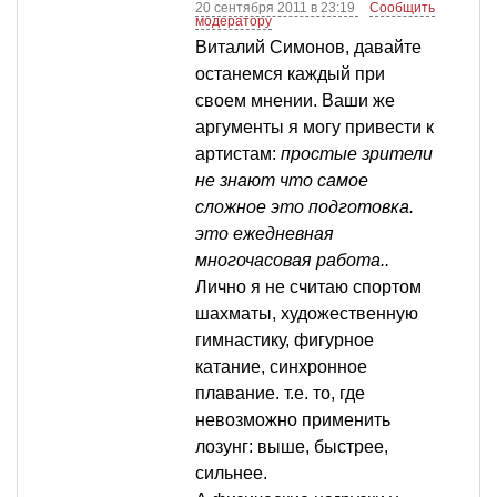
20 сентября 2011 в 23:19
Сообщить
модератору
Виталий Симонов, давайте
останемся каждый при
своем мнении. Ваши же
аргументы я могу привести к
артистам:
простые зрители
не знают что самое
сложное это подготовка.
это ежедневная
многочасовая работа..
Лично я не считаю спортом
шахматы, художественную
гимнастику, фигурное
катание, синхронное
плавание. т.е. то, где
невозможно применить
лозунг: выше, быстрее,
сильнее.