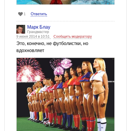
Ответить
1
Марк Блау
Грандмастер
9 июня 2014 в 10:51
Сообщить модератору
Это, конечно, не футболистки, но
вдохновляет