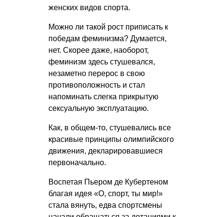
женских видов спорта.
Можно ли такой рост приписать к
победам феминизма? Думается,
нет. Скорее даже, наоборот,
феминизм здесь стушевался,
незаметно перерос в свою
противоположность и стал
напоминать слегка прикрытую
сексуальную эксплуатацию.
Как, в общем-то, стушевались все
красивые принципы олимпийского
движения, декларировавшиеся
первоначально.
Воспетая Пьером де Кубертеном
благая идея «О, спорт, ты мир!»
стала вянуть, едва спортсмены
начали обращаться за дотациями к