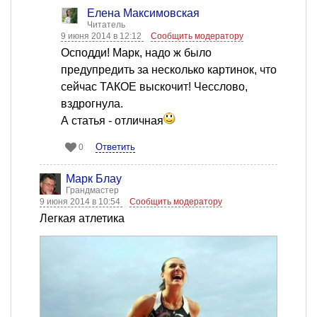
Елена Максимовская
Читатель
9 июня 2014 в 12:12
Сообщить модератору
Осподди! Марк, надо ж было
предупредить за несколько картинок, что
сейчас ТАКОЕ выскочит! Чесслово,
вздрогнула.
А статья - отличная
Ответить
0
Марк Блау
Грандмастер
9 июня 2014 в 10:54
Сообщить модератору
Легкая атлетика