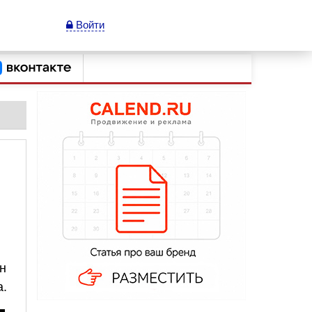
Войти
н
а.