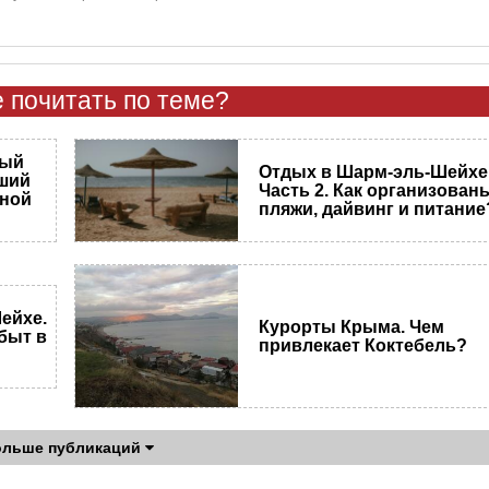
 почитать по теме?
ный
Отдых в Шарм-эль-Шейхе
чший
Часть 2. Как организован
нной
пляжи, дайвинг и питание
ейхе.
Курорты Крыма. Чем
 быт в
привлекает Коктебель?
ольше публикаций