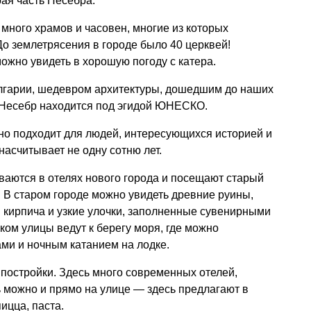
ая часть Несебра.
 много храмов и часовен, многие из которых
До землетрясения в городе было 40 церквей!
ожно увидеть в хорошую погоду с катера.
лгарии, шедевром архитектуры, дошедшим до наших
й Несебр находится под эгидой ЮНЕСКО.
но подходит для людей, интересующихся историей и
насчитывает не одну сотню лет.
ваются в отелях нового города и посещают старый
. В старом городе можно увидеть древние руины,
 кирпича и узкие улочки, заполненные сувенирными
ом улицы ведут к берегу моря, где можно
ми и ночным катанием на лодке.
постройки. Здесь много современных отелей,
ь можно и прямо на улице — здесь предлагают в
ицца, паста.