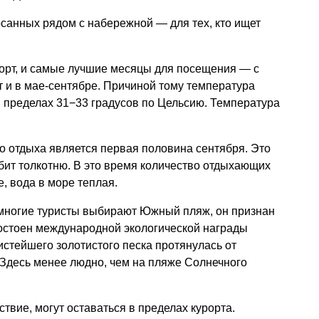
осанных рядом с набережной — для тех, кто ищет
рорт, и самые лучшие месяцы для посещения — с
ыт и в мае-сентябре. Причиной тому температура
 в пределах 31−33 градусов по Цельсию. Температура
 отдыха является первая половина сентября. Это
юбит толкотню. В это время количество отдыхающих
е, вода в море теплая.
 многие туристы выбирают Южный пляж, он признан
остоен международной экологической награды
стейшего золотистого песка протянулась от
 Здесь менее людно, чем на пляже Солнечного
ствие, могут оставаться в пределах курорта.