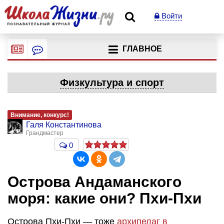
Войти
ГЛАВНОЕ
Физкультура и спорт
Внимание, конкурс!
Галя Константинова
Грандмастер
0
Острова Андаманского
моря: какие они? Пхи-Пхи
Острова Пхи-Пхи — тоже
архипелаг в