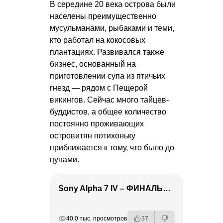
В середине 20 века острова были
населены преимущественно
мусульманами, рыбаками и теми,
кто работал на кокосовых
плантациях. Развивался также
бизнес, основанный на
приготовлении супа из птичьих
гнезд — рядом с Пещерой
викингов. Сейчас много тайцев-
буддистов, а общее количество
постоянно проживающих
островитян потихоньку
приближается к тому, что было до
цунами.
Sony Alpha 7 IV – ФИНАЛЬНЫЙ ОБЗОР
РЕКЛАМА
РЕКЛАМА
РЕКЛАМА
РЕКЛАМА
40.0 тыс. просмотров
37