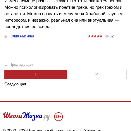
Измена измене рознь — скажет кто-то. И окажется неправ.
Можно психологизировать понятие греха, но грех грехом и
останется. Можно назвать измену легкой забавой, глупым
интересом, и неважно, реальная она или виртуальная —
последствия ее всегда
Юлия Рыскина
52
← Предыдущая
1
2
Следующая
→
18+
© 2000–2026 Ежедневный познавательный журнал