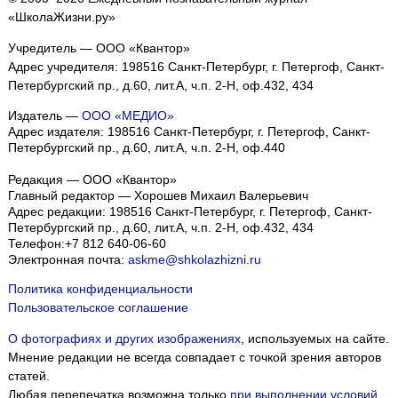
«ШколаЖизни.ру»
Учредитель — ООО «Квантор»
Адрес учредителя: 198516 Санкт-Петербург, г. Петергоф, Санкт-
Петербургский пр., д.60, лит.А, ч.п. 2-Н, оф.432, 434
Издатель —
ООО «МЕДИО»
Адрес издателя: 198516 Санкт-Петербург, г. Петергоф, Санкт-
Петербургский пр., д.60, лит.А, ч.п. 2-Н, оф.440
Редакция — ООО «Квантор»
Главный редактор — Хорошев Михаил Валерьевич
Адрес редакции:
198516
Санкт-Петербург, г. Петергоф
,
Санкт-
Петербургский пр., д.60, лит.А, ч.п. 2-Н, оф.432, 434
Телефон:
+7 812 640-06-60
Электронная почта:
askme@shkolazhizni.ru
Политика конфиденциальности
Пользовательское соглашение
О фотографиях и других изображениях
, используемых на сайте.
Мнение редакции не всегда совпадает с точкой зрения авторов
статей.
Любая перепечатка возможна только
при выполнении условий
.