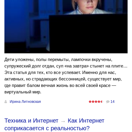
Дети уложены, полы перемыты, лампочки вкручены,
супружеский долг отдан, суп «на завтра» стынет на плите…
Эта статья для тех, кто все успевает. Именно для нас,
активных, но страдающих бессонницей, существует мир,
где правит балом вечная жизнь во всей своей красе —
виртуальный мир.
Ирина Литновская
14
Техника и Интернет
→
Как Интернет
соприкасается с реальностью?