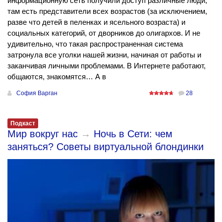
информационную сеть получили доступ различные люди,
там есть представители всех возрастов (за исключением,
разве что детей в пеленках и ясельного возраста) и
социальных категорий, от дворников до олигархов. И не
удивительно, что такая распространенная система
затронула все уголки нашей жизни, начиная от работы и
заканчивая личными проблемами. В Интернете работают,
общаются, знакомятся… А в
София Варган
28
Подкаст
Мир вокруг нас
→
Ночь в Сети: чем
заняться? Советы виртуальной блондинки