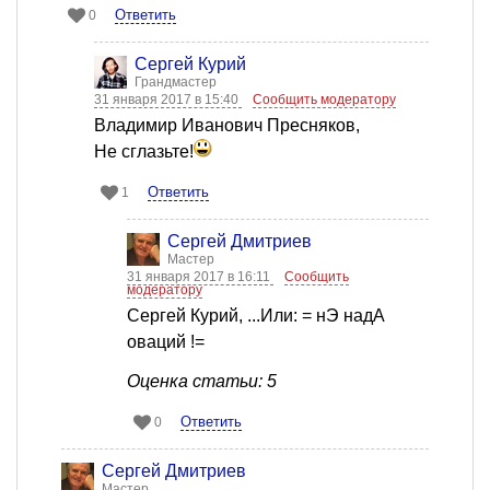
Ответить
0
Сергей Курий
Грандмастер
31 января 2017 в 15:40
Сообщить модератору
Владимир Иванович Пресняков,
Не сглазьте!
Ответить
1
Сергей Дмитриев
Мастер
31 января 2017 в 16:11
Сообщить
модератору
Сергей Курий, ...Или: = нЭ надА
оваций !=
Оценка статьи: 5
Ответить
0
Сергей Дмитриев
Мастер