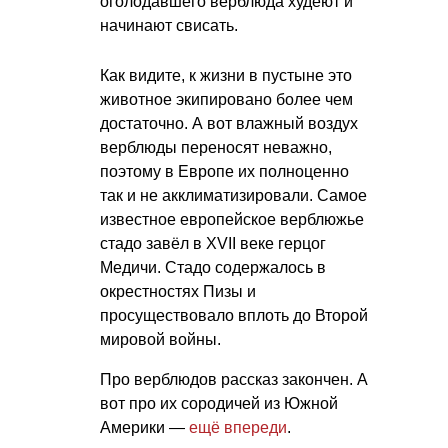
оголодавшего верблюда худеют и
начинают свисать.
Как видите, к жизни в пустыне это
животное экипировано более чем
достаточно. А вот влажный воздух
верблюды переносят неважно,
поэтому в Европе их полноценно
так и не акклиматизировали. Самое
известное европейское верблюжье
стадо завёл в XVII веке герцог
Медичи. Стадо содержалось в
окрестностях Пизы и
просуществовало вплоть до Второй
мировой войны.
Про верблюдов рассказ закончен. А
вот про их сородичей из Южной
Америки —
ещё впереди
.