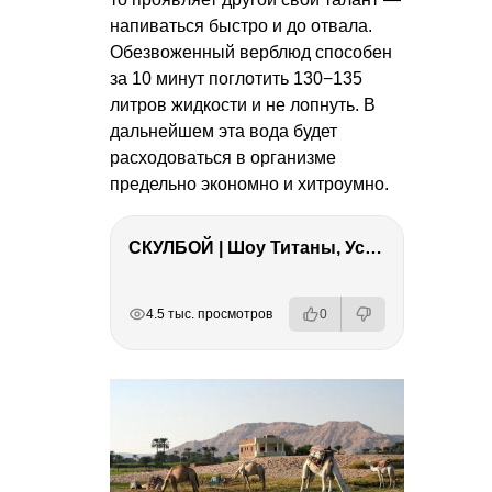
напиваться быстро и до отвала.
Обезвоженный верблюд способен
за 10 минут поглотить 130−135
литров жидкости и не лопнуть. В
дальнейшем эта вода будет
расходоваться в организме
предельно экономно и хитроумно.
СКУЛБОЙ | Шоу Титаны, Усейн Болт, Ларрат, Зашквар!
РЕКЛАМА
РЕКЛАМА
РЕКЛАМА
4.5 тыс. просмотров
0