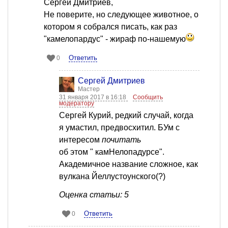
Сергей Дмитриев,
Не поверите, но следующее животное, о
котором я собрался писать, как раз
"камелопардус" - жираф по-нашемую
Ответить
0
Сергей Дмитриев
Мастер
31 января 2017 в 16:18
Сообщить
модератору
Сергей Курий, редкий случай, когда
я умастил, предвосхитил. БУм с
интересом
почитать
об этом " камНелопадурсе".
Академичное название сложное, как
вулкана Йеллустоунского(?)
Оценка статьи: 5
Ответить
0