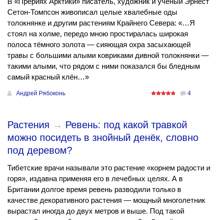
В «Прериях Арктики» писатель, художник и учёный Эрнест
Сетон-Томпсон живописал целые хвалебные оды
толокнянке и другим растениям Крайнего Севера: «…Я
стоял на холме, передо мною простиралась широкая
полоса тёмного золота — сияющая охра засыхающей
травы с большими алыми ковриками дивной толокнянки —
такими алыми, что рядом с ними показался бы бледным
самый красный клён…»
Андрей Рябоконь
4
Растения
→
Ревень: под какой травкой
можно посидеть в знойный денёк, словно
под деревом?
Тибетские врачи называли это растение «корнем радости и
горя», издавна применяя его в лечебных целях. А в
Британии долгое время ревень разводили только в
качестве декоративного растения — мощный многолетник
вырастал иногда до двух метров и выше. Под такой