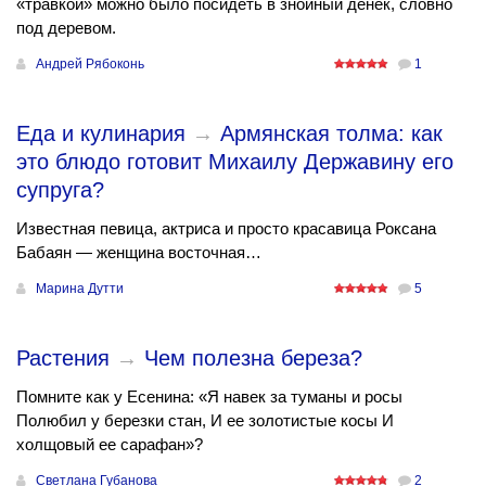
«травкой» можно было посидеть в знойный денёк, словно
под деревом.
Андрей Рябоконь
1
Еда и кулинария
→
Армянская толма: как
это блюдо готовит Михаилу Державину его
супруга?
Известная певица, актриса и просто красавица Роксана
Бабаян — женщина восточная…
Марина Дутти
5
Растения
→
Чем полезна береза?
Помните как у Есенина: «Я навек за туманы и росы
Полюбил у березки стан, И ее золотистые косы И
холщовый ее сарафан»?
Светлана Губанова
2