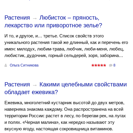
Растения
→
Любисток – пряность,
лекарство или приворотное зелье?
И то, и другое, и… третье. Список свойств этого
уникального растения такой же длинный, как и перечень его
имен: милодух, любим-трава, любчик, люби-меня, любец,
любистик, дудочник, горный сельдерей, зоря, заборина…
Ольга Ситникова
8
Растения
→
Какими целебными свойствами
обладает ежевика?
Ежевика, многолетний кустарник высотой до двух метров,
наверняка знакома каждому. Она распространена на всей
территории России: растет в лесу, по берегам рек, на лугах
и полях. «Черная малина», как нередко называют эту
вкусную ягоду, настоящая сокровищница витаминов.