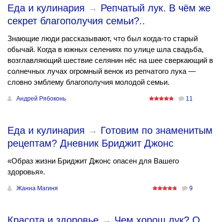
Еда и кулинария
→
Репчатый лук. В чём же
секрет благополучия семьи?..
Знающие люди рассказывают, что был когда-то старый
обычай. Когда в южных селениях по улице шла свадьба,
возглавляющий шествие селянин нёс на шее сверкающий в
солнечных лучах огромный венок из репчатого лука —
словно эмблему благополучия молодой семьи.
Андрей Рябоконь
11
Еда и кулинария
→
Готовим по знаменитым
рецептам? Дневник Бриджит Джонс
«Образ жизни Бриджит Джонс опасен для Вашего
здоровья».
Жанна Магиня
9
Красота и здоровье
→
Чем хорош лук? О