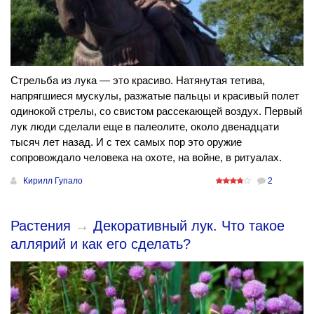
Стрельба из лука — это красиво. Натянутая тетива,
напрягшиеся мускулы, разжатые пальцы и красивый полет
одинокой стрелы, со свистом рассекающей воздух. Первый
лук люди сделали еще в палеолите, около двенадцати
тысяч лет назад. И с тех самых пор это оружие
сопровождало человека на охоте, на войне, в ритуалах.
Кирилл Гупало
2
Растения
→
Декоративный лук. Что такое
аллярий и как его сделать?