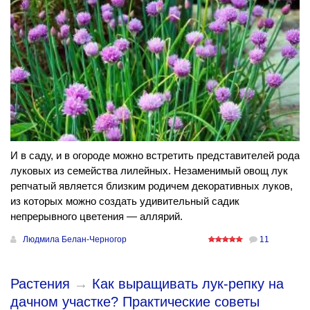
И в саду, и в огороде можно встретить представителей рода
луковых из семейства лилейных. Незаменимый овощ лук
репчатый является близким родичем декоративных луков,
из которых можно создать удивительный садик
непрерывного цветения — аллярий.
Людмила Белан-Черногор
11
Растения
→
Как выращивать лук-репку на
дачном участке? Практические советы