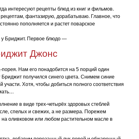
егда интересуют рецепты блюд из книг и фильмов.
 рецептам, фантазирую, дорабатываю. Главное, что
стоянно пополняется и растет поварское
» у Бриджит. Первое блюдо —
риджит Джонс
а-порея. Нам его понадобится на 5 порций один
у Бриджит получился синего цвета. Снимем синие
ой участи. Хотя, чтобы добиться полного соответствия
имать…
олнение в виде трех-четырёх здоровых стеблей
сле, спелых и свежих, а не размера. Порежем
м на оливковом или любом растительном масле в
пятка, добавим порезанный лук-порей и обжаренный