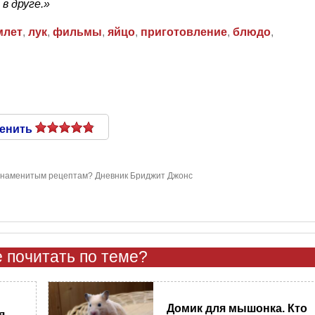
в друге.»
млет
,
лук
,
фильмы
,
яйцо
,
приготовление
,
блюдо
,
енить
знаменитым рецептам? Дневник Бриджит Джонс
 почитать по теме?
Домик для мышонка. Кто
я