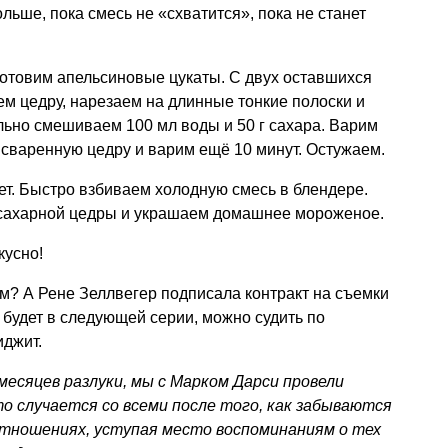
ольше, пока смесь не «схватится», пока не станет
готовим апельсиновые цукаты. С двух оставшихся
ем цедру, нарезаем на длинные тонкие полоски и
льно смешиваем 100 мл воды и 50 г сахара. Варим
 сваренную цедру и варим ещё 10 минут. Остужаем.
т. Быстро взбиваем холодную смесь в блендере.
-сахарной цедры и украшаем домашнее мороженое.
кусно!
ьм? А Рене Зеллвегер подписала контракт на съемки
 будет в следующей серии, можно судить по
джит.
месяцев разлуки, мы с Марком Дарси провели
что случается со всеми после того, как забываются
отношениях, уступая место воспоминаниям о тех