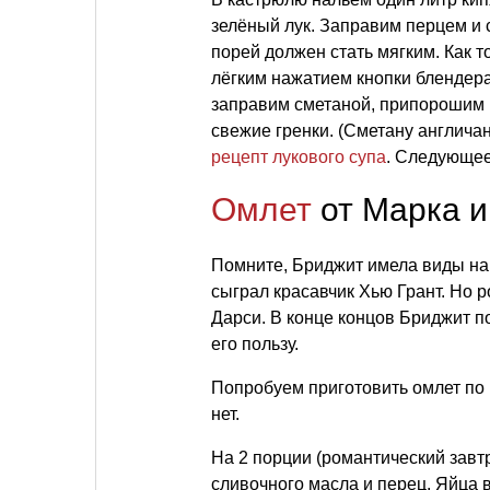
зелёный лук. Заправим перцем и 
порей должен стать мягким. Как т
лёгким нажатием кнопки блендера
заправим сметаной, припорошим 
свежие гренки. (Сметану англича
рецепт лукового супа
. Следующе
Омлет
от Марка и
Помните, Бриджит имела виды на 
сыграл красавчик Хью Грант. Но 
Дарси. В конце концов Бриджит по
его пользу.
Попробуем приготовить омлет по 
нет.
На 2 порции (романтический завтр
сливочного масла и перец. Яйца 