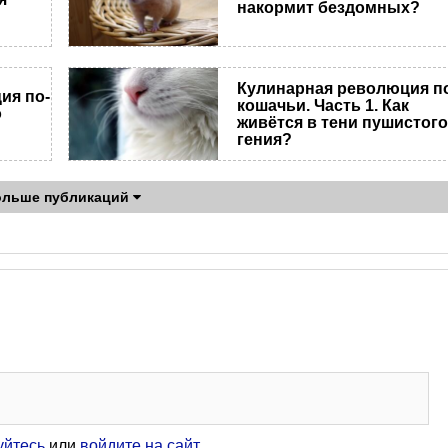
накормит бездомных?
Кулинарная революция п
ия по-
кошачьи. Часть 1. Как
о
живётся в тени пушистог
гения?
ольше публикаций
уйтесь
или
войдите на сайт