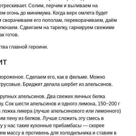
отрескивает. Солим, перчим и выливаем на
м огонь до минимума. Когда верх омлета будет
м сворачиваем его пополам, переворачиваем, даём
лючаем. Сдвигаем на тарелку, гарнируем свежими
к готов.
тва главной героини.
ит
ороженое. Сделаем его, как в фильме. Можно
трусовые. Бриджит делала шербет из апельсинов.
крупных апельсинов. Два свежих яичных белка
у. Сок шести апельсинов и одного лимона, 150−200 г
я ложка ликера (лучше апельсинового или лимонного)
м пену из белков. Лучше сложить эту смесь в
 у нас такие кухонные прибамбасы — скорее
ем массу в противень для холодильника и ставим в