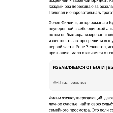
искренней и забавной Бриджит. К
Каждый раз переживаю за безалаб
Нелепая и очаровательная, трога
Хелен Филдинг, автор романа о Бр
неуверенной в себе одинокой англ
потом он был экранизирован и «в
известность, авторы решили выпу
первой части. Рене Зеллвегер, и
признанию, мало отличается от с
ИЗБАВЛЯЕМСЯ ОТ БОЛИ | Важ
РЕКЛАМА
РЕКЛАМА
РЕКЛАМА
РЕКЛАМА
4.4 тыс. просмотров
Фильм жизнеутверждающий, даю
личное счастье, найти свою судь
семейного просмотра. Это если 