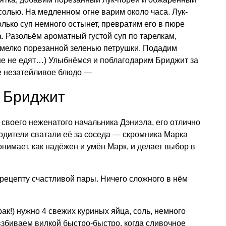
солью. На медленном огне варим около часа. Лук-
олько суп немного остынет, превратим его в пюре
. Разольём ароматный густой суп по тарелкам,
мелко порезанной зеленью петрушки. Подадим
не не едят…) Улыбнёмся и поблагодарим Бриджит за
е незатейливое блюдо —
 Бриджит
своего неженатого начальника Дэниэла, его отлично
родители сватали её за соседа — скромника Марка
нимает, как надёжен и умён Марк, и делает выбор в
рецепту счастливой пары. Ничего сложного в нём
ак!) нужно 4 свежих куриных яйца, соль, немного
взбиваем вилкой быстро-быстро, когда сливочное