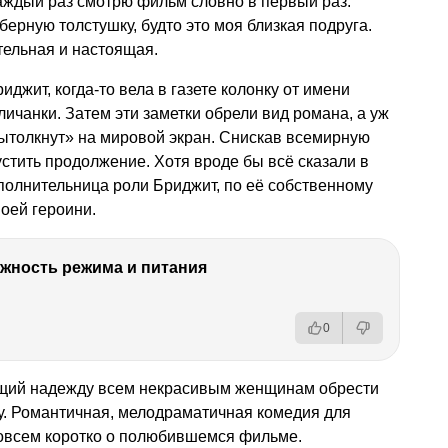
аждый раз смотрю фильм словно в первый раз.
ерную толстушку, будто это моя близкая подруга.
тельная и настоящая.
иджит, когда-то вела в газете колонку от имени
ичанки. Затем эти заметки обрели вид романа, а уж
ытолкнут» на мировой экран. Снискав всемирную
стить продолжение. Хотя вроде бы всё сказали в
сполнительница роли Бриджит, по её собственному
воей героини.
ность режима и питания
0
щий надежду всем некрасивым женщинам обрести
бу. Романтичная, мелодраматичная комедия для
совсем коротко о полюбившемся фильме.