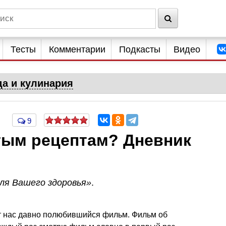
Тесты
Комментарии
Подкасты
Видео
да и кулинария
9
тым рецептам? Дневник
ля Вашего здоровья»
.
т нас давно полюбившийся фильм. Фильм об