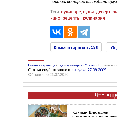
чертах, которые вы любили друг 
Теги:
суп-пюре
,
супы
,
десерт
,
о
кино
,
рецепты
,
кулинария
Комментировать
9
Оц
Главная страница
/
Еда и кулинария
/
Статьи
/
Готовим по 
Статья опубликована в
выпуске 27.09.2009
Обновлено 21.07.2020
Что еще
Какими блюдами
знаменита грузинска