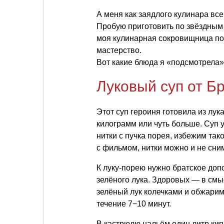
А меня как заядлого кулинара вс
Пробую приготовить по звёздным
моя кулинарная сокровищница по
мастерство.
Вот какие блюда я «подсмотрела
Луковый суп от Б
Этот суп героиня готовила из лук
килограмм или чуть больше. Суп 
нитки с пучка порея, избежим так
с фильмом, нитки можно и не сн
К луку-порею нужно братское доп
зелёного лука. Здоровых — в смы
зелёный лук колечками и обжари
течение 7−10 минут.
В кастрюлю нальём один литр ки