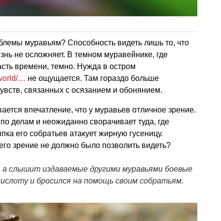
блемы муравьям? Способность видеть лишь то, что
знь не осложняет. В темном муравейнике, где
сть времени, темно. Нужда в остром
/world/…
не ощущается. Там гораздо больше
чувств, связанных с осязанием и обонянием.
ается впечатление, что у муравьев отличное зрение.
по делам и неожиданно сворачивает туда, где
ппка его собратьев атакует жирную гусеницу.
о его зрение не должно было позволить видеть?
т, а слышит издаваемые другими муравьями боевые
кислоту и бросился на помощь своим собратьям.