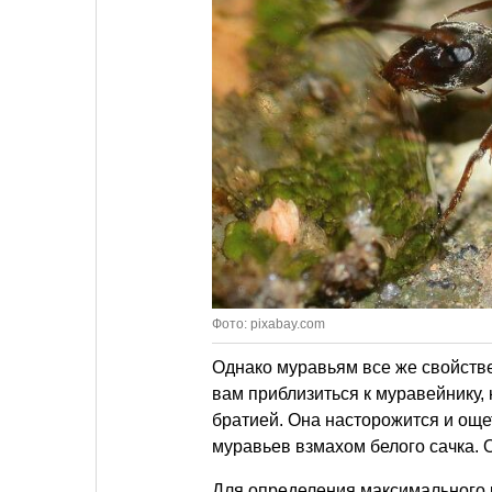
Фото: pixabay.com
Однако муравьям все же свойств
вам приблизиться к муравейнику,
братией. Она насторожится и още
муравьев взмахом белого сачка. 
Для определения максимального р