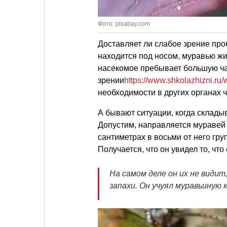
Фото: pixabay.com
Доставляет ли слабое зрение про
находится под носом, муравью жи
насекомое пребывает большую ча
зрении
https://www.shkolazhizni.ru
необходимости в других органах 
А бывают ситуации, когда складыв
Допустим, направляется муравей 
сантиметрах в восьми от него гру
Получается, что он увидел то, чт
На самом деле он их не види
запахи. Он учуял муравьиную 