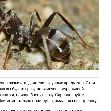
енно различать движения крупных предметов. Стоит
 как вы будете сразу же замечены муравьиной
тинится, приняв боевую позу. Спровоцируйте
Они моментально взметнутся, выдавая свою тревогу.
асстояния, на котором муравьи могут видеть