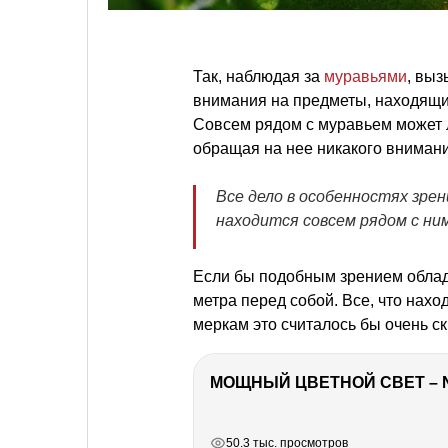
Так, наблюдая за
муравьями
, выз
внимания на предметы, находящие
Совсем рядом с муравьем может л
обращая на нее никакого внимани
Все дело в особенностях зрен
находится совсем рядом с ним
Если бы подобным зрением облада
метра перед собой. Все, что нах
меркам это считалось бы очень с
МОЩНЫЙ ЦВЕТНОЙ СВЕТ – 
РЕКЛАМА
РЕКЛАМА
РЕКЛАМА
РЕКЛАМА
50.3 тыс. просмотров