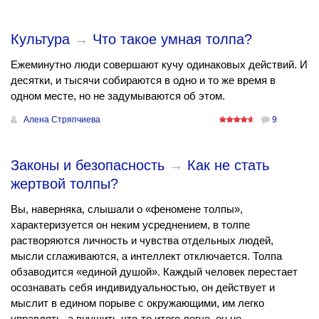
Культура
→
Что такое умная толпа?
Ежеминутно люди совершают кучу одинаковых действий. И
десятки, и тысячи собираются в одно и то же время в
одном месте, но не задумываются об этом.
Алена Стряпчиева
9
Законы и безопасность
→
Как не стать
жертвой толпы?
Вы, наверняка, слышали о «феномене толпы»,
характеризуется он неким усреднением, в толпе
растворяются личность и чувства отдельных людей,
мысли сглаживаются, а интеллект отключается. Толпа
обзаводится «единой душой». Каждый человек перестает
осознавать себя индивидуальностью, он действует и
мыслит в едином порыве с окружающими, им легко
управлять, а внушить что-то итого легче, он не