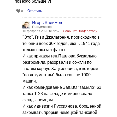
повезло больше ?!
Ответить
0
Игорь Вадимов
Грандмастер
16 февраля 2020 в 09:57
Сообщить модератору
"Это", Гиви Джалагония, происходило в
течении всех 30х годов, июнь 1941 года
только показал факты.
И как приказы ген.Павлова буквально
разгромили, разорвали и сожгли по
частям корпус Хацкилевича, в котором
"по документам" было свыше 1000
машин.
И как командование Зап.ВО "забыло" 63
танка Т-28 на складе и мирно сдало
склады немцам.
И как у дивизии Руссиянова, брошенной
закрывать прорыв немецкой танковой