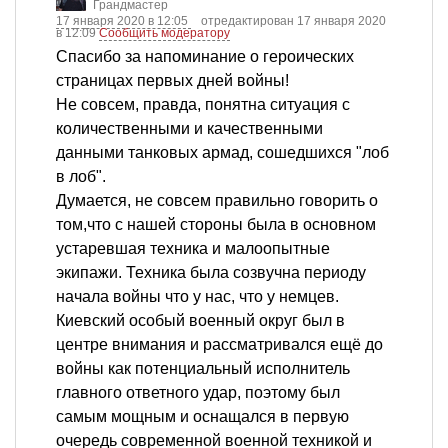
Грандмастер
17 января 2020 в 12:05
отредактирован 17 января 2020
в 12:09
Сообщить модератору
Спасибо за напоминание о героических
страницах первых дней войны!
Не совсем, правда, понятна ситуация с
количественными и качественными
данными танковых армад, сошедшихся "лоб
в лоб".
Думается, не совсем правильно говорить о
том,что с нашей стороны была в основном
устаревшая техника и малоопытные
экипажи. Техника была созвучна периоду
начала войны что у нас, что у немцев.
Киевский особый военный округ был в
центре внимания и рассматривался ещё до
войны как потенциальный исполнитель
главного ответного удар, поэтому был
самым мощным и оснащался в первую
очередь современной военной техникой и