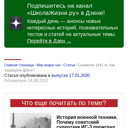
Подпишитесь на канал
«ШколаЖизни.ру» в Дзене!
Каждый день — анонсы новых
интересных историй, познавательных
тестов и статей на актуальные темы.
Перейти в Дзен →
Главная страница
/
Мир вокруг нас
/
Статьи
/
Сражения 1941-го. Как
защищали Дубно?
Статья опубликована в
выпуске 17.01.2020
Обновлено 14.08.2022
Что еще почитать по теме?
История военной техники.
Почему советский
супертанк ИС-3 проиграл