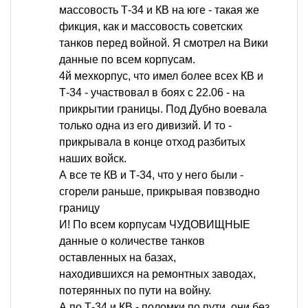
массовость Т-34 и КВ на юге - такая же
фикция, как и массовость советских
танков перед войной. Я смотрел на Вики
данные по всем корпусам.
4й мехкорпус, что имел более всех КВ и
Т-34 - участвовал в боях с 22.06 - на
прикрытии границы. Под Дубно воевала
только одна из его дивизий. И то -
прикрывала в конце отход разбитых
наших войск.
А все те КВ и Т-34, что у него были -
сгорели раньше, прикрывая повзводно
границу
И! По всем корпусам ЧУДОВИЩНЫЕ
данные о количестве танков
оставленных на базах,
находившихся на ремонтных заводах,
потерянных по пути на войну.
А по Т-34 и КВ - поломки по пути, они без