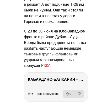
в ремонт. А вот подбитые Т-26 им
были не нужны. Они так и стояли
на поле и в кюветах у дороги.
Горелые и поржавевшие.
С 23 по 30 июня на Юго-Западном
фронте в районе Дубно—Луцк—
Броды была предпринята попытка
разбить наступающие немецкие
танковые группы фланговыми
ударами механизированных
корпусов
РККА
.
КАБАРДИНО-БАЛКАРИЯ – ПУТЕШЕСТВИЕ НА КАВКАЗ часть 3
РЕКЛАМА
РЕКЛАМА
РЕКЛАМА
6.7 тыс. просмотров
0