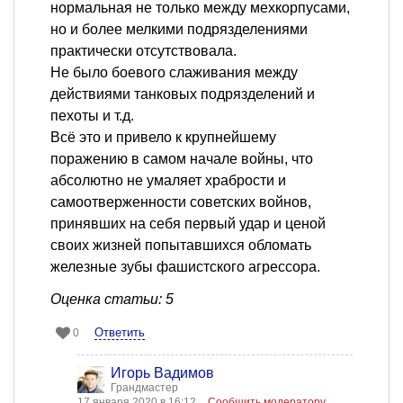
нормальная не только между мехкорпусами,
но и более мелкими подрязделениями
практически отсутствовала.
Не было боевого слаживания между
действиями танковых подрязделений и
пехоты и т.д.
Всё это и привело к крупнейшему
поражению в самом начале войны, что
абсолютно не умаляет храбрости и
самоотверженности советских войнов,
принявших на себя первый удар и ценой
своих жизней попытавшихся обломать
железные зубы фашистского агрессора.
Оценка статьи: 5
Ответить
0
Игорь Вадимов
Грандмастер
17 января 2020 в 16:12
Сообщить модератору