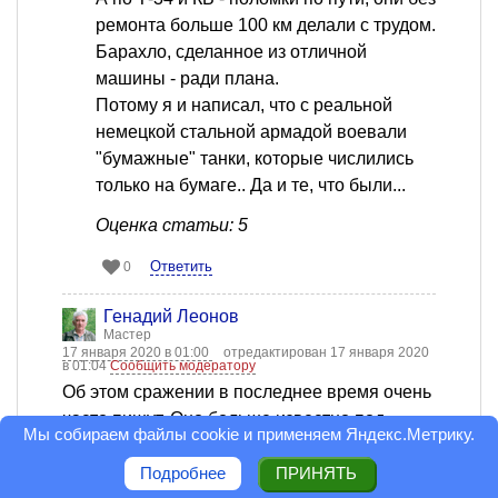
ремонта больше 100 км делали с трудом.
Барахло, сделанное из отличной
машины - ради плана.
Потому я и написал, что с реальной
немецкой стальной армадой воевали
"бумажные" танки, которые числились
только на бумаге.. Да и те, что были...
Оценка статьи: 5
Ответить
0
Генадий Леонов
Мастер
17 января 2020 в 01:00
отредактирован 17 января 2020
в 01:04
Сообщить модератору
Об этом сражении в последнее время очень
часто пишут. Оно больше известно под
Мы собираем файлы cookie и применяем
Яндекс.Метрику
.
названием "битва под Бродами".
И по числу участвующих танков оно самое
Подробнее
ПРИНЯТЬ