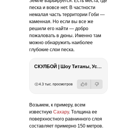
Земле варьируется. Есть места, где
песка и вовсе нет. В частности
немалая часть территории Гоби —
каменная. Но если вы все же
решили его найти — добро
пожаловать в дюны. Именно там
можно обнаружить наиболее
глубокие слои песка.
СКУЛБОЙ | Шоу Титаны, Усейн Болт, Ларрат, Зашквар!
РЕКЛАМА
РЕКЛАМА
РЕКЛАМА
РЕКЛАМА
4.3 тыс. просмотров
0
Возьмем, к примеру, всем
известную
Сахару
. Толщина ее
поверхностного равнинного слоя
составляет примерно 150 метров.