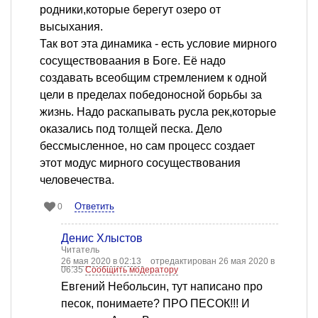
родники,которые берегут озеро от
высыхания.
Так вот эта динамика - есть условие мирного
сосуществоваания в Боге. Её надо
создавать всеобщим стремлением к одной
цели в пределах победоносной борьбы за
жизнь. Надо раскапывать русла рек,которые
оказались под толщей песка. Дело
бессмысленное, но сам процесс создает
этот модус мирного сосуществования
человечества.
Ответить
0
Денис Хлыстов
Читатель
26 мая 2020 в 02:13
отредактирован 26 мая 2020 в
06:35
Сообщить модератору
Евгений Небольсин, тут написано про
песок, понимаете? ПРО ПЕСОК!!! И