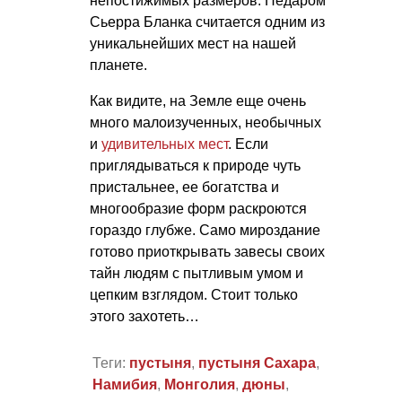
непостижимых размеров. Недаром
Сьерра Бланка считается одним из
уникальнейших мест на нашей
планете.
Как видите, на Земле еще очень
много малоизученных, необычных
и
удивительных мест
. Если
приглядываться к природе чуть
пристальнее, ее богатства и
многообразие форм раскроются
гораздо глубже. Само мироздание
готово приоткрывать завесы своих
тайн людям с пытливым умом и
цепким взглядом. Стоит только
этого захотеть…
Теги:
пустыня
,
пустыня Сахара
,
Намибия
,
Монголия
,
дюны
,