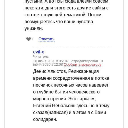
пустыни. А вот Вы сюда влезли совсем
некстати, для этого есть другие сайты с
соответствующей тематикой. Потом
возмущаетесь что ваши чувства
унизили.
Ответить
1
evil-x
Читатель
10 июня 2020 в 05:04
отредактирован 10
июня 2020 в 12:08
Сообщить модератору
Денис Хлыстов, Реинкарнация
времени сосредоточенная в потоке
песчинок песочных часов навевает
о глубине бытия человеческого
мировоззрения. Это сарказм,
Евгений Небольсин здесь не в тему
сказал(написал) и в этом я с Вами
солидарен.