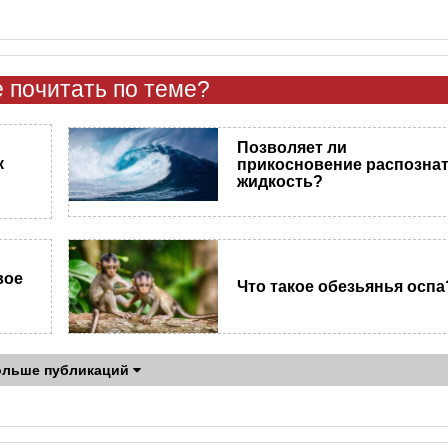
 почитать по теме?
Позволяет ли
к
прикосновение распозна
жидкость?
вое
Что такое обезьянья оспа
ольше публикаций