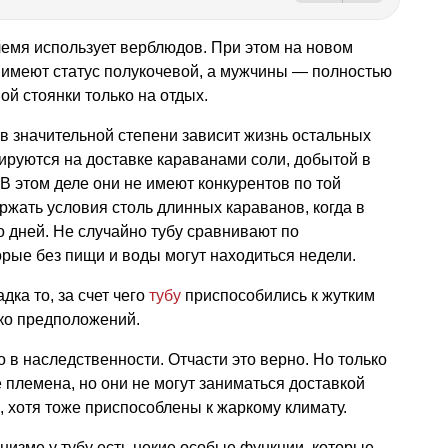
лемя использует верблюдов. При этом на новом
 имеют статус полукочевой, а мужчины — полностью
ой стоянки только на отдых.
в значительной степени зависит жизнь остальных
ируются на доставке караванами соли, добытой в
 В этом деле они не имеют конкурентов по той
ржать условия столь длинных караванов, когда в
о дней. Не случайно тубу сравнивают по
рые без пищи и воды могут находиться недели.
дка то, за счет чего
тубу
приспособились к жутким
ко предположений.
о в наследственности. Отчасти это верно. Но только
е племена, но они не могут заниматься доставкой
, хотя тоже приспособлены к жаркому климату.
анизме у тубу есть некие особые функции, которые