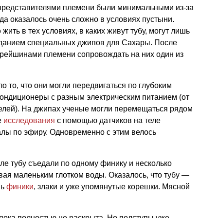
 представителями племени были минимальными из-за
рода оказалось очень сложно в условиях пустыни.
 жить в тех условиях, в каких живут тубу, могут лишь
озданием специальных джипов для Сахары. После
арейшинами племени сопровождать на них один из
 то, что они могли передвигаться по глубоким
ондиционеры с разным электрическим питанием (от
нелей). На джипах ученые могли перемещаться рядом
е
исследования
с помощью датчиков на теле
лы по эфиру. Одновременно с этим велось
ле тубу съедали по одному финику и несколько
вая маленьким глотком воды. Оказалось, что тубу —
шь
финики
, злаки и уже упомянутые корешки. Мясной
пока полностью не раскрыта. Но подступы уже