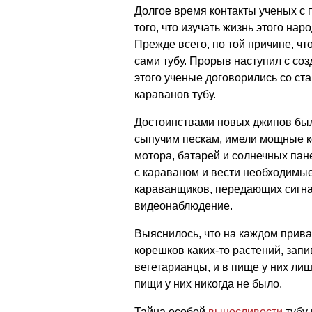
Долгое время контакты ученых с
того, что изучать жизнь этого на
Прежде всего, по той причине, что
сами тубу. Прорыв наступил с с
этого ученые договорились со ст
караванов тубу.
Достоинствами новых джипов было
сыпучим пескам, имели мощные к
мотора, батарей и солнечных па
с караваном и вести необходимы
караванщиков, передающих сигна
видеонаблюдение.
Выяснилось, что на каждом прива
корешков каких-то растений, запи
вегетарианцы, и в пище у них ли
пищи у них никогда не было.
Тайна особой
выносливости
тубу 