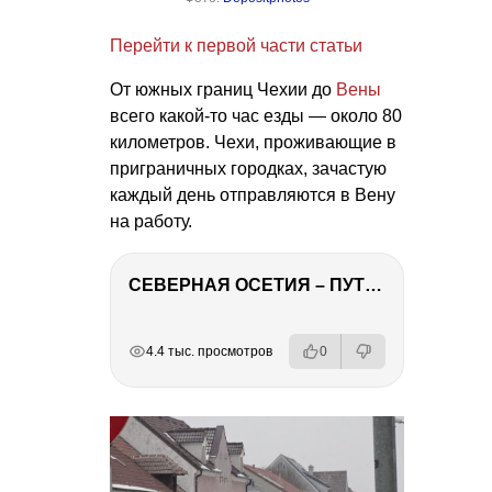
Перейти к первой части статьи
От южных границ Чехии до
Вены
всего какой-то час езды — около 80
километров. Чехи, проживающие в
приграничных городках, зачастую
каждый день отправляются в Вену
на работу.
СЕВЕРНАЯ ОСЕТИЯ – ПУТЕШЕСТВИЕ НА КАВКАЗ часть 4
РЕКЛАМА
РЕКЛАМА
РЕКЛАМА
4.4 тыс. просмотров
0