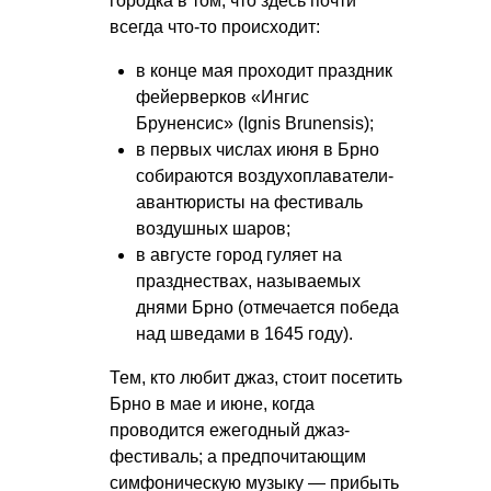
городка в том, что здесь почти
всегда что-то происходит:
в конце мая проходит праздник
фейерверков «Ингис
Бруненсис» (Ignis Brunensis);
в первых числах июня в Брно
собираются воздухоплаватели-
авантюристы на фестиваль
воздушных шаров;
в августе город гуляет на
празднествах, называемых
днями Брно (отмечается победа
над шведами в 1645 году).
Тем, кто любит джаз, стоит посетить
Брно в мае и июне, когда
проводится ежегодный джаз-
фестиваль; а предпочитающим
симфоническую музыку — прибыть