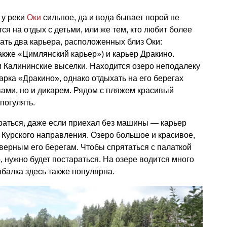
 у реки
Оки
сильное, да и вода бывает порой не
тся на отдых с детьми, или же тем, кто любит более
ать два карьера, расположенных близ Оки:
кже «Цимлянский карьер») и карьер Дракино.
м Калининские выселки. Находится озеро неподалеку
арка «Дракино», однако отдыхать на его берегах
вами, но и дикарем. Рядом с пляжем красивый
погулять.
раться, даже если приехал без машины — карьер
 Курского направления. Озеро большое и красивое,
еверным его берегам. Чтобы спрятаться с палаткой
, нужно будет постараться. На озере водится много
ыбалка здесь также популярна.