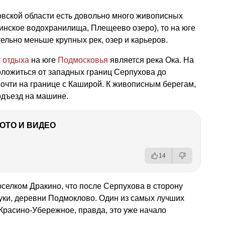
овской области есть довольно много живописных
инское водохранилища, Плещеево озеро), то на юге
ельно меньше крупных рек, озер и карьеров.
 отдыха
на юге
Подмосковья
является река Ока. На
оложиться от западных границ Серпухова до
почти на границе с Каширой. К живописным берегам,
подъезд на машине.
ФОТО И ВИДЕО
14
оселком Дракино, что после Серпухова в сторону
уки, деревни Подмоклово. Один из самых лучших
 Красино-Убережное, правда, это уже начало