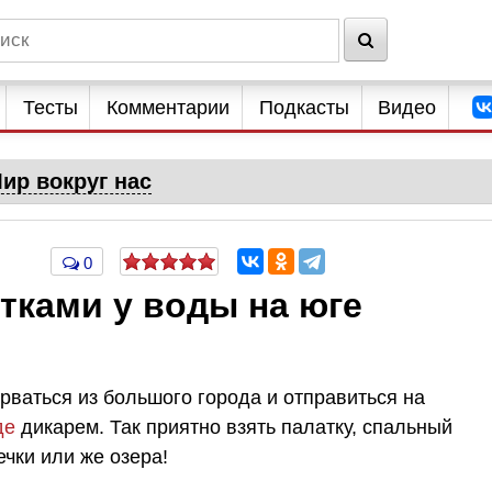
Тесты
Комментарии
Подкасты
Видео
ир вокруг нас
0
атками у воды на юге
рваться из большого города и отправиться на
де
дикарем. Так приятно взять палатку, спальный
ечки или же озера!