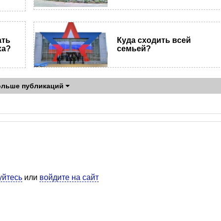
Куда сходить всей
ать
семьей?
ха?
ольше публикаций
уйтесь
или
войдите на сайт