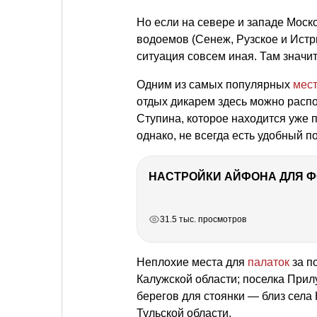
Но если на севере и западе Моск
водоемов (Сенеж, Рузское и Истр
ситуация совсем иная. Там значит
Одним из самых популярных
мест
отдых дикарем здесь можно расп
Ступина, которое находится уже 
однако, не всегда есть удобный 
НАСТРОЙКИ АЙФОНА ДЛЯ 
РЕКЛАМА
РЕКЛАМА
РЕКЛАМА
РЕКЛАМА
РЕКЛАМА
31.5 тыс. просмотров
Неплохие места для
палаток
за п
Калужской области; поселка Прил
берегов для стоянки — близ села
Тульской области.