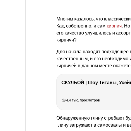
Многим казалось, что классически
Как, собственно, и сам
кирпич
. Но
его качество улучшилось и ассор
кирпичи?
Для начала находят подходящее 
качественным, и его необходимо 
кирпичей в данном месте окажет
СКУЛБОЙ | Шоу Титаны, Усейн
РЕКЛАМА
РЕКЛАМА
РЕКЛАМА
4.4 тыс. просмотров
Обнаруженную глину сгребают бу
глину загружают в самосвалы и ве