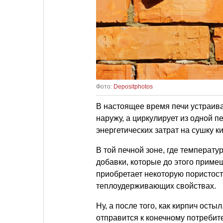
Фото:
Depositphotos
В настоящее время печи устраиваю
наружу, а циркулирует из одной п
энергетических затрат на сушку к
В той печной зоне, где температ
добавки, которые до этого приме
приобретает некоторую пористост
теплоудерживающих свойствах.
Ну, а после того, как кирпич осты
отправится к конечному потребит