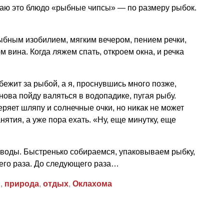
аю это блюдо «рыбные чипсы» — по размеру рыбок.
бным изобилием, мягким вечером, пением речки,
 вина. Когда ляжем спать, откроем окна, и речка
.
бежит за рыбой, а я, проснувшись много позже,
нова пойду валяться в водопадике, пугая рыбу.
яет шляпу и солнечные очки, но никак не может
ятия, а уже пора ехать. «Ну, еще минутку, еще
 воды. Быстренько собираемся, упаковываем рыбку,
его раза. До следующего раза…
и
,
природа
,
отдых
,
Оклахома