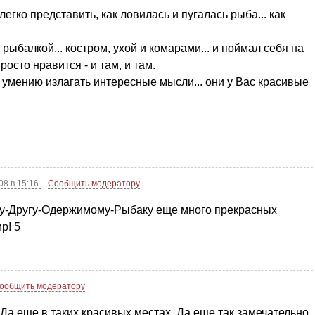
егко представить, как ловилась и пугалась рыба... как
ыбалкой... костром, ухой и комарами... и поймал себя на
росто нравится - и там, и там.
, умению излагать интересные мысли... они у Вас красивые
08 в 15:16
Сообщить модератору
му-Другу-Одержимому-Рыбаку еще много прекрасных
р! 5
ообщить модератору
 Да еще в таких красивых местах. Да еще так замечательно