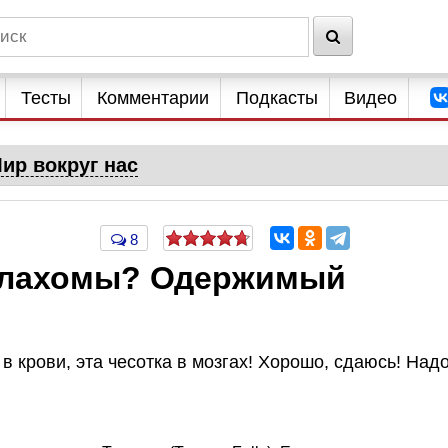
Тесты
Комментарии
Подкасты
Видео
ир вокруг нас
8
клахомы? Одержимый
 в крови, эта чесотка в мозгах! Хорошо, сдаюсь! Над