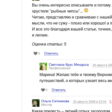
Вы очень интересно описываете и потому л
хрустели "рыбные чипсы"...
Читаю, представляю и сравниваю с нашей р
мысли, что не сужу - плохо или хорошо! а п
И все это благодаря вашей статье, точнее
и легкие.
Оценка статьи: 5
Ответить
0
Светлана Крус Мендоса
26 августа 20
Профессионал
Марина! Желаю тебе и твоему Верно
путешествий, о которых узнает весь ми
Ответить
0
Ольга Ситникова
20 августа 2008 в 23:34
С
Мастер
Какая прелесть – летний отдых загородом.