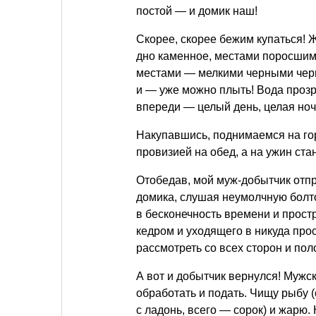
постой — и домик наш!
Скорее, скорее бежим купаться! 
дно каменное, местами поросшим
местами — мелкими черными черв
и — уже можно плыть! Вода прозр
впереди — целый день, целая ноч
Накупавшись, поднимаемся на горк
провизией на обед, а на ужин ст
Отобедав, мой муж-добытчик отпр
домика, слушая неумолчную болто
в бесконечность времени и прос
кедром и уходящего в никуда про
рассмотреть со всех сторон и пол
А вот и добытчик вернулся! Мужс
обработать и подать. Чищу рыбу 
с ладонь, всего — сорок) и жарю.