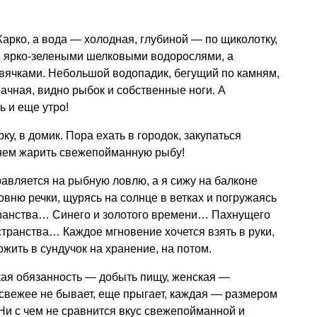
Жарко, а вода — холодная, глубиной — по щиколотку,
 ярко-зелеными шелковыми водорослями, а
ячками. Небольшой водопадик, бегущий по камням,
ачная, видно рыбок и собственные ноги. А
ь и еще утро!
у, в домик. Пора ехать в городок, закупаться
анем жарить свежепойманную рыбу!
авляется на рыбную ловлю, а я сижу на балконе
вню речки, щурясь на солнце в ветках и погружаясь
транства… Синего и золотого времени… Пахнущего
странства… Каждое мгновение хочется взять в руки,
ожить в сундучок на хранение, на потом.
кая обязанность — добыть пищу, женская —
(свежее не бывает, еще прыгает, каждая — размером
 Ни с чем не сравнится вкус свежепойманной и