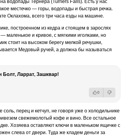
на водопады Тернера (Turners Falls). Есть у нас
акое местечко — горы, водопады и быстрая речка.
ате Оклахома, всего три часа езды на машине.
ке, построенном из кедра и стоящем в зарослях
 — маленькое и кривое, с мягкими иголками, но
омик стоит на высоком берегу мелкой речушки,
ывается Медовый ручей, а должна бы называться
 Болт, Ларрат, Зашквар!
0
е соль, перец и кетчуп, не говоря уже о холодильнике
ривезем свежемолотый кофе и вино. Все остальное
дке. Хозяева оставляют ключи в маленьком ящичке с
жен слева от двери. Туда же кладем деньги за