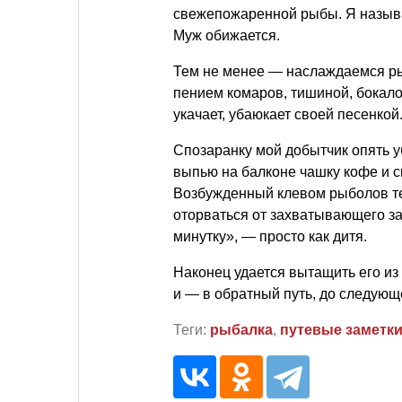
свежепожаренной рыбы. Я назыв
Муж обижается.
Тем не менее — наслаждаемся ры
пением комаров, тишиной, бокалом
укачает, убаюкает своей песенкой
Спозаранку мой добытчик опять у
выпью на балконе чашку кофе и с
Возбужденный клевом рыболов тер
оторваться от захватывающего зан
минутку», — просто как дитя.
Наконец удается вытащить его из
и — в обратный путь, до следующ
Теги:
рыбалка
,
путевые заметк