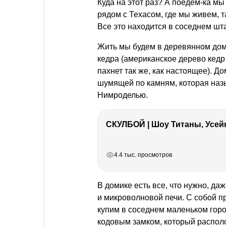
Куда на этот раз? А поедем-ка мы 
рядом с Техасом, где мы живем, т
Все это находится в соседнем шт
Жить мы будем в деревянном доми
кедра (американское дерево кедр
пахнет так же, как настоящее). Д
шумящей по камням, которая наз
Нимроделью.
СКУЛБОЙ | Шоу Титаны, Усейн
РЕКЛАМА
РЕКЛАМА
РЕКЛАМА
4.4 тыс. просмотров
В домике есть все, что нужно, даж
и микроволновой печи. С собой п
купим в соседнем маленьком горо
кодовым замком, который располо