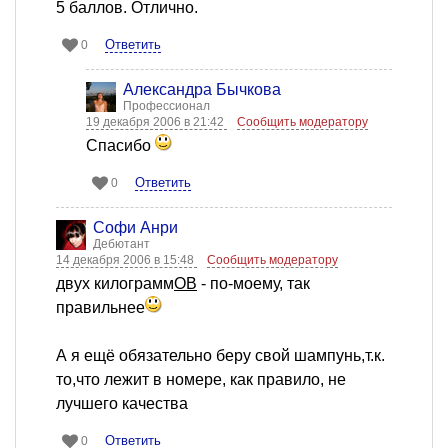
5 баллов. Отлично.
Ответить
0
Александра Бычкова
Профессионал
19 декабря 2006 в 21:42
Сообщить модератору
Спасибо
Ответить
0
Софи Анри
Дебютант
14 декабря 2006 в 15:48
Сообщить модератору
двух килограмм
ОВ
- по-моему, так
правильнее
А я ещё обязательно беру свой шампунь,т.к.
то,что лежит в номере, как правило, не
лучшего качества
Ответить
0