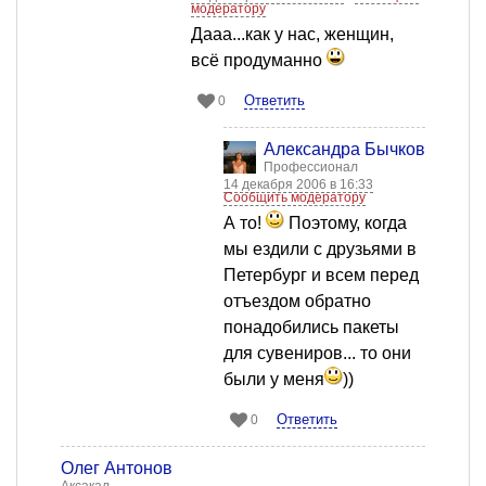
модератору
Дааа...как у нас, женщин,
всё продуманно
Ответить
0
Александра Бычкова
Профессионал
14 декабря 2006 в 16:33
Сообщить модератору
А то!
Поэтому, когда
мы ездили с друзьями в
Петербург и всем перед
отъездом обратно
понадобились пакеты
для сувениров... то они
были у меня
))
Ответить
0
Олег Антонов