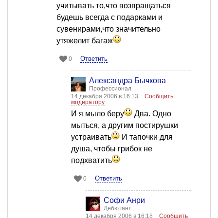
учитывать то,что возвращаться
будешь всегда с подарками и
сувенирами,что значительно
утяжелит багаж
Ответить
0
Александра Бычкова
Профессионал
14 декабря 2006 в 16:13
Сообщить
модератору
И я мыло беру
Два. Одно
мыться, а другим постирушки
устраивать
И тапочки для
душа, чтобы грибок не
подхватить
Ответить
0
Софи Анри
Дебютант
14 декабря 2006 в 16:18
Сообщить