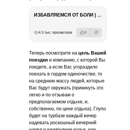
ИЗБАВЛЯЕМСЯ ОТ БОЛИ | Важность режима и питания
РЕКЛАМА
РЕКЛАМА
РЕКЛАМА
4.3 тыс. просмотров
0
Теперь посмотрите на
цель Вашей
поездки
и компанию, с которой Вы
поедете, а если Вас угораздило
поехать в гордом одиночестве, то
на среднюю массу людей, которые
Вас будут окружать (прикинуть это
легко и по отзывам о
предполагаемом отдыхе, и,
собственно, по цене отдыха). Глупо
будет на турбазе каждый вечер
надевать роскошный вечерний
наряд и изумрудное колье, или