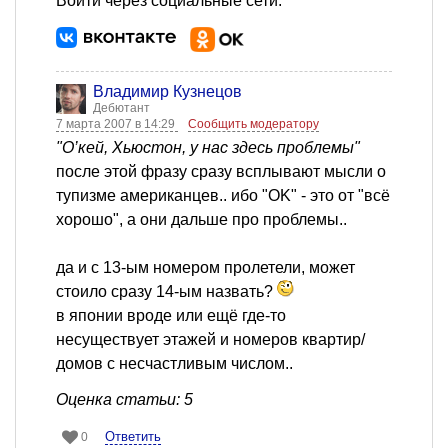
Войти через социальные сети:
Владимир Кузнецов
Дебютант
7 марта 2007 в 14:29
Сообщить модератору
"О’кей, Хьюстон, у нас здесь проблемы"
после этой фразу сразу всплывают мысли о
тупизме американцев.. ибо "OK" - это от "всё
хорошо", а они дальше про проблемы..
да и с 13-ым номером пролетели, может
стоило сразу 14-ым назвать?
в японии вроде или ещё где-то
несуществует этажей и номеров квартир/
домов с несчастливым числом..
Оценка статьи: 5
Ответить
0