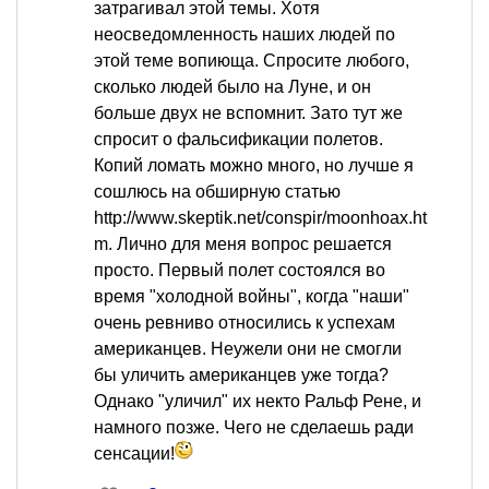
затрагивал этой темы. Хотя
неосведомленность наших людей по
этой теме вопиюща. Спросите любого,
сколько людей было на Луне, и он
больше двух не вспомнит. Зато тут же
спросит о фальсификации полетов.
Копий ломать можно много, но лучше я
сошлюсь на обширную статью
http://www.skeptik.net/conspir/moonhoax.ht
m. Лично для меня вопрос решается
просто. Первый полет состоялся во
время "холодной войны", когда "наши"
очень ревниво относились к успехам
американцев. Неужели они не смогли
бы уличить американцев уже тогда?
Однако "уличил" их некто Ральф Рене, и
намного позже. Чего не сделаешь ради
сенсации!