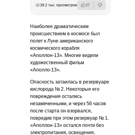
РЕКЛАМА
РЕКЛАМА
РЕКЛАМА
РЕКЛАМА
39.2 тыс. просмотров
37
Наиболее драматическим
происшествием в космосе был
полет к Луне американского
космического корабля
«Аполлон-13». Многие видели
художественный фильм
«Аполло-13».
Опасность затаилась в резервуаре
кислорода № 2. Некоторые его
повреждения остались
незамеченными, и через 56 часов
после старта он взорвался,
повредив при этом резервуар № 1.
«Аполлон-13» остался почти без
электропитания, освещения,