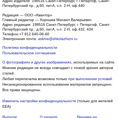
Адрес издателя: 198516 Санкт-Петербург, г. Петергоф, Санкт-
Петербургский пр., д.60, лит.А, ч.п. 2-Н, оф.440
Редакция — ООО «Квантор»
Главный редактор — Хорошев Михаил Валерьевич
Адрес редакции:
198516
Санкт-Петербург, г. Петергоф
,
Санкт-
Петербургский пр., д.60, лит.А, ч.п. 2-Н, оф.432, 434
Телефон:
+7 812 640-06-60
Электронная почта:
askme@shkolazhizni.ru
Политика конфиденциальности
Пользовательское соглашение
О фотографиях и других изображениях
, используемых на сайте.
Мнение редакции не всегда совпадает с точкой зрения авторов
статей.
Любая перепечатка возможна только
при выполнении условий
.
Несанкционированное использование материалов запрещено.
Все права защищены.
Изменить настройки конфиденциальности
(только для жителей
EEA)
Выпуски
О проекте
Реклама на