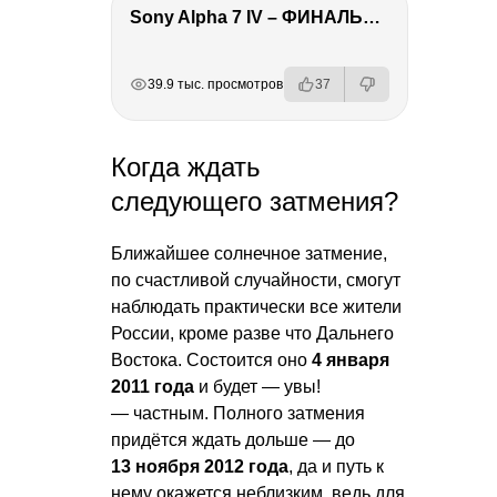
Sony Alpha 7 IV – ФИНАЛЬНЫЙ ОБЗОР
РЕКЛАМА
РЕКЛАМА
РЕКЛАМА
РЕКЛАМА
39.9 тыс. просмотров
37
Когда ждать
следующего затмения?
Ближайшее солнечное затмение,
по счастливой случайности, смогут
наблюдать практически все жители
России, кроме разве что Дальнего
Востока. Состоится оно
4 января
2011 года
и будет — увы!
— частным. Полного затмения
придётся ждать дольше — до
13 ноября 2012 года
, да и путь к
нему окажется неблизким, ведь для