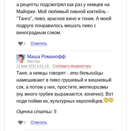
а рецепты подсмотрел как раз у немцев на
Майорке. Мой любимый пивной коктейль -
"Танго", пиво, красное вино и тоник. А моей
подруге понравилось мешать пиво с
виноградным соком.
Ответить
0
Mаша Романофф
Мастер
11 мая 2011 в 01:16
Сообщить модератору
Таня, а немцы говорят -
эти бельгийцы
намешивают в пиво грушевый и вишневый
сок, а потом у них, простите,
метеоризмы
(ну, много грубее выражаются, конечно). Вот
поди пойми их, культурных европейцев.
Оценка статьи: 5
Ответить
0