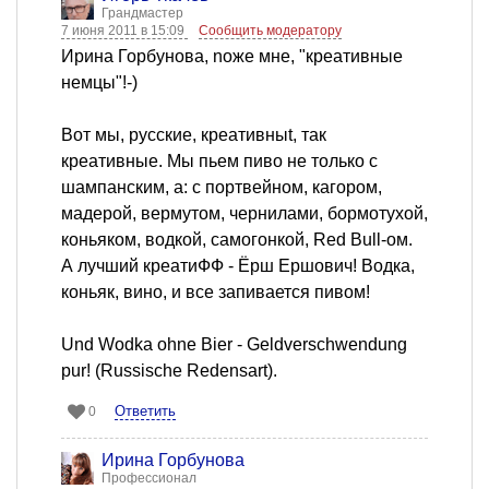
Грандмастер
7 июня 2011 в 15:09
Сообщить модератору
Ирина Горбунова, nоже мне, "креативные
немцы"!-)
Вот мы, русские, креативныt, так
креативные. Мы пьем пиво не только с
шампанским, а: с портвейном, кагором,
мадерой, вермутом, чернилами, бормотухой,
коньяком, водкой, самогонкой, Red Bull-ом.
А лучший креатиФФ - Ёрш Ершович! Водка,
коньяк, вино, и все запивается пивом!
Und Wodka ohne Bier - Geldverschwendung
pur! (Russische Redensart).
Ответить
0
Ирина Горбунова
Профессионал