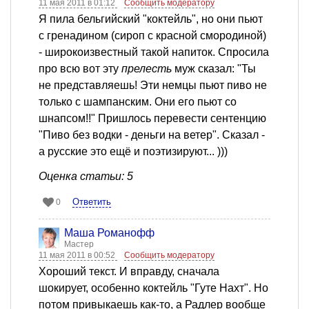
11 мая 2011 в 01:12
Сообщить модератору
Я пила бельгийский "коктейль", но они пьют
с гренадином (сироп с красной смородиной)
- широкоизвестный такой напиток. Спросила
про всю вот эту
прелесть
муж сказал: "Ты
не представляешь! Эти немцы пьют пиво не
только с шампанским. Они его пьют со
шнапсом!!" Пришлось перевести сентенцию
"Пиво без водки - деньги на ветер". Сказал -
а русские это ещё и поэтизируют... )))
Оценка статьи: 5
Ответить
0
Mаша Романофф
Мастер
11 мая 2011 в 00:52
Сообщить модератору
Хороший текст. И вправду, сначала
шокирует, особенно коктейль "Гуте Нахт". Но
потом привыкаешь как-то, а Радлер вообще