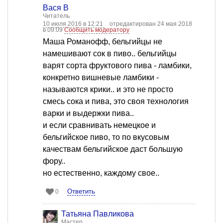
Вася В
Читатель
10 июля 2016 в 12:21
отредактирован 24 мая 2018
в 09:09
Сообщить модератору
Mаша Романофф, бельгийцы не
намешивают сок в пиво.. бельгийцы
варят сорта фруктового пива - ламбики,
конкретно вишневые ламбики -
называются крики.. и это не просто
смесь сока и пива, это своя технология
варки и выдержки пива..
и если сравнивать немецкое и
бельгийское пиво, то по вкусовым
качествам бельгийское даст большую
фору..
но естественно, каждому свое..
Ответить
0
Татьяна Павликова
Мастер