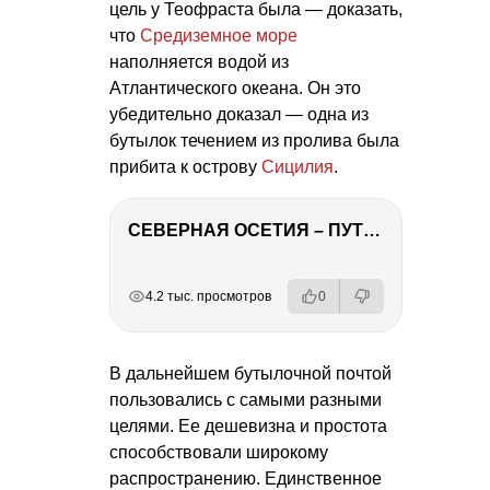
цель у Теофраста была — доказать,
что
Средиземное море
наполняется водой из
Атлантического океана. Он это
убедительно доказал — одна из
бутылок течением из пролива была
прибита к острову
Сицилия
.
СЕВЕРНАЯ ОСЕТИЯ – ПУТЕШЕСТВИЕ НА КАВКАЗ часть 4
РЕКЛАМА
РЕКЛАМА
РЕКЛАМА
4.2 тыс. просмотров
0
В дальнейшем бутылочной почтой
пользовались с самыми разными
целями. Ее дешевизна и простота
способствовали широкому
распространению. Единственное