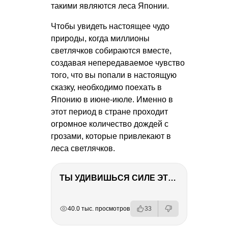
такими являются леса Японии.
Чтобы увидеть настоящее чудо
природы, когда миллионы
светлячков собираются вместе,
создавая непередаваемое чувство
того, что вы попали в настоящую
сказку, необходимо поехать в
Японию в июне-июле. Именно в
этот период в стране проходит
огромное количество дождей с
грозами, которые привлекают в
леса светлячков.
ТЫ УДИВИШЬСЯ СИЛЕ ЭТО ЧЕЛОВЕКА! Блог о нашей поездке в Вышний Волочек
РЕКЛАМА
РЕКЛАМА
РЕКЛАМА
РЕКЛАМА
40.0 тыс. просмотров
33