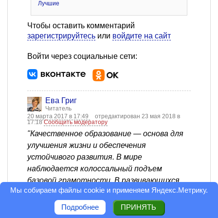
Лучшие
Чтобы оставить комментарий
зарегистрируйтесь
или
войдите на сайт
Войти через социальные сети:
Ева Григ
Читатель
20 марта 2017 в 17:49
отредактирован 23 мая 2018 в
17:18
Сообщить модератору
"Качественное образование — основа для
улучшения жизни и обеспечения
устойчивого развития. В мире
наблюдается колоссальный подъем
базовой грамотности. В развивающихся
Мы собираем файлы cookie и применяем
Яндекс.Метрику
.
странах начальным образованием
охвачены 91% детей. Но лишь немногие
Подробнее
ПРИНЯТЬ
страны добились равных условий для