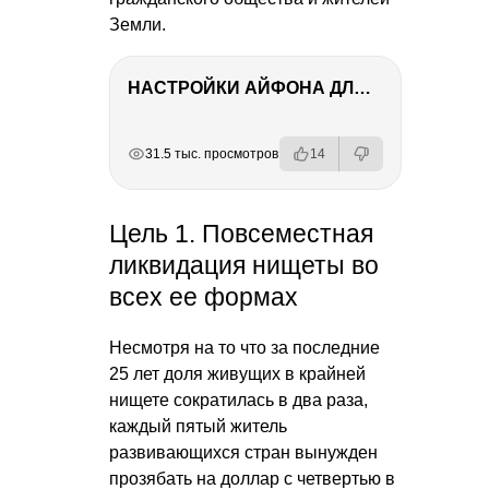
Земли.
НАСТРОЙКИ АЙФОНА ДЛЯ ФОТО И ВИДЕО
РЕКЛАМА
РЕКЛАМА
РЕКЛАМА
31.5 тыс. просмотров
14
Цель 1. Повсеместная
ликвидация нищеты во
всех ее формах
Несмотря на то что за последние
25 лет доля живущих в крайней
нищете сократилась в два раза,
каждый пятый житель
развивающихся стран вынужден
прозябать на доллар с четвертью в